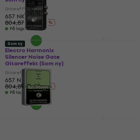
Gitareffekt
Gitareffekt
657 NKr
657 NKr
804,87 NKr
804,87 NKr
- 18 %
- 18 %
På lager
På lager
TC Electronic Sentry
Som ny
Noise Gate SET
Electro Harmonix
Gitareffekt
Silencer Noise Gate
Gitareffekt (Som ny)
Gitareffekt
Gitareffekt
4,7
/5
1 139 NKr
657 NKr
På lager
804,87 NKr
- 18 %
På lager
Electro Harmonix
Silencer Noise Gate
Electro Harmonix
SET Gitareffekt
Hum Debugger