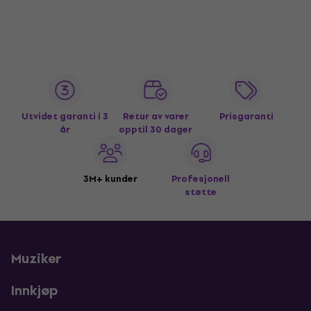
Utvidet garanti i 3
Retur av varer
Prisgaranti
år
opptil 30 dager
3M+ kunder
Profesjonell
støtte
Muziker
Innkjøp