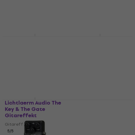
1 019 NKr
4,6
/5
På lager
427 NKr
534 NKr
- 20 %
På lager
Nux NRN-1 Huminator
MOOER Noise Killer
Noise Gate
Gitareffekt
Gitareffekt
Gitareffekt
Gitareffekt
4,7
/5
684 NKr
595,80 NKr
med kode
På lager
MUZMUZ-10
679 NKr
På lager
Lichtlaerm Audio The
iSP Decimator X
Key & The Gate
Gitareffekt
Gitareffekt
Gitareffekt
Gitareffekt
1 888,27 NKr
med kode
5
/5
MUZMUZ-30