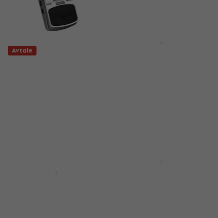
Revoltage Guardian
Avtale
Gitareffekt
Behringer NR300
Gitareffekt
Gitareffekt
278 NKr
Gitareffekt
På lager
4,4
/5
280 NKr
322 NKr
- 13 %
På lager
TC Electronic Sentry
Noise Gate
TC Electronic Iron
Gitareffekt
Curtain Noise Gate
Gitareffekt
Gitareffekt
Gitareffekt
4,7
/5