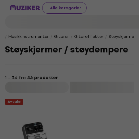
Alle kategorier
Musikkinstrumenter
Gitarer
Gitareffekter
Støyskjermer 
Støyskjermer / støydempere
1 – 34 fra
43 produkter
Filter
Avtale