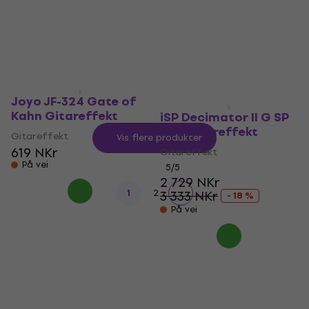
2 639 NKr
2 529 NKr
På vei
2 664 NKr
- 5 %
På lager
Joyo JF-324 Gate of
Kahn Gitareffekt
iSP Decimator II G SP
SET Gitareffekt
Gitareffekt
Vis flere produkter
619 NKr
Gitareffekt
På vei
5
/5
2 729 NKr
1
2
3 333 NKr
- 18 %
På vei