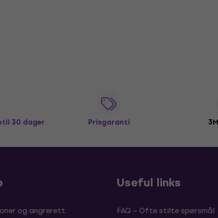
ptil 30 dager
Prisgaranti
3M
p
Useful links
oner og angrerett
FAQ – Ofte stilte spørsmål