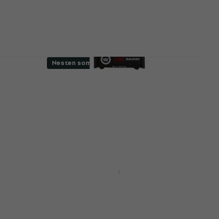
Wash
5
/5
1 859 NKr
2 330 NKr
- 20 %
På lager
Nesten som ny
H
Light4Me KALEIDO Wash (Som
ny)
Wash
999 NKr
1 533,51 NKr
 %
- 35 %
På lager
Ny
W
Light4Me SKY FX 19x40W
 ny)
RGBW Wash (Nesten som ny)
Wash
3 229 NKr
3 961,98 NKr
0 %
- 19 %
På lager