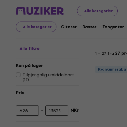
Musikkinstrumenter
Belysning
Moving Heads
Movin
Alle kategorier
Moving Heads – WASH
Gitarer
Basser
Tangenter
Alle kategorier
Alle filtre
1 – 27 fra
27 pr
Kun på lager
Kvantumsraba
Tilgjengelig umiddelbart
(
17
)
Pris
-
NKr
Minimumspris
Maksimal pris
Ny
LWS Little