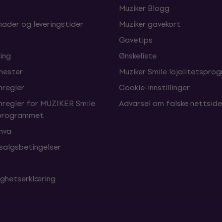
Muziker Blogg
nader og leveringstider
Muziker gavekort
Gavetips
ing
Ønskeliste
enester
Muziker Smile lojalitetspro
nregler
Cookie-innstillinger
nregler for MUZIKER Smile
Advarsel om falske nettside
sprogrammet
 mva
 salgsbetingelser
ighetserklæring