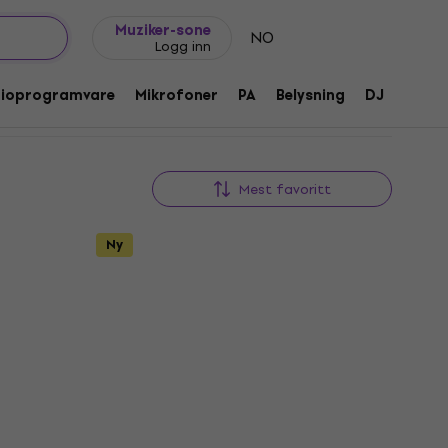
Gavetips
FAQ
Muziker Blogg
Muziker-sone
NO
Logg inn
dioprogramvare
Mikrofoner
PA
Belysning
DJ
Hodet
Mest favoritt
Ny
Kvantumsrabatt
8W
Light4Me SKY WASH 18x10W