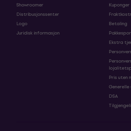
Showroomer
Kuponger
Distribusjonssenter
Fraktkost
Logo
Betaling
Juridisk informasjon
Pakkespor
Ekstra tj
Personver
Personver
lojalitet
Pris uten
Generelle
DSA
Tilgjengel