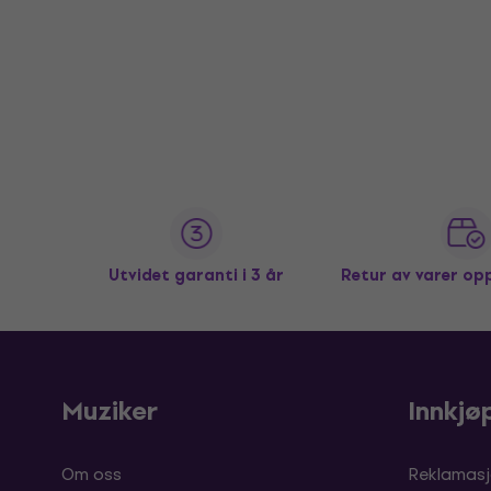
Utvidet garanti i 3 år
Retur av varer op
Muziker
Innkjø
Om oss
Reklamasj