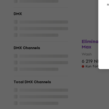
Wash
n
Wash
DMX
5 839 NKr
6 
På lager hos 
Eliminator 
Max
DMX Channels
Wash
6 219 NKr
7 
Kun forhåndsbe
Total DMX Channels