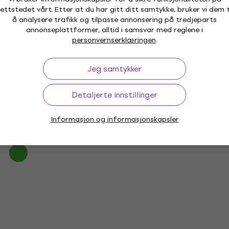
Wash
ettstedet vårt. Etter at du har gitt ditt samtykke, bruker vi dem t
Wash
å analysere trafikk og tilpasse annonsering på tredjeparts
annonseplattformer, alltid i samsvar med reglene i
677 NKr
3 239 NKr
3 444 NKr
- 13 %
- 6 %
personvernserklæringen
.
leverandøren
Kun forhåndsbestillinger
Jeg samtykker
ADJ Vizi Xtreme Wash
Lighting Stryker
Wash
Detaljerte innstillinger
9 359 NKr
Kun forhåndsbestillinger
Informasjon og informasjonskapsler
457 NKr
- 17 %
stillinger