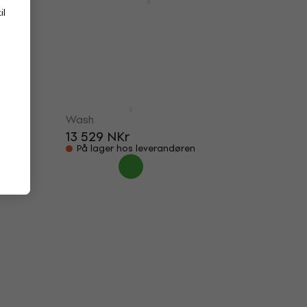
Wash
il
2 449 NKr
3 221 NKr
- 24 %
Kun forhåndsbestillinger
ADJ VIZI FX7 Wash
Wash
13 529 NKr
På lager hos leverandøren