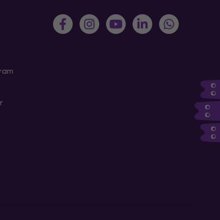
gram
r