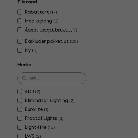
Tilstand
Wash
Rabattert
(
17
)
4,2
/5
Med kupong
(
2
)
768 NKr
På lager
Åpnet, knapt brukt …
(
7
)
Ekskluder pakket ut
(
20
)
Ny
(
4
)
Avtale
Light4Me 
Merke
Wash
Wash
1 949 NKr
ADJ
(
2
)
På lager
Eliminator Lighting
(
2
)
Eurolite
(
1
)
Fractal Lights
(
3
)
Light4Me
Light4Me 
(
16
)
LWS
(
2
)
Wash