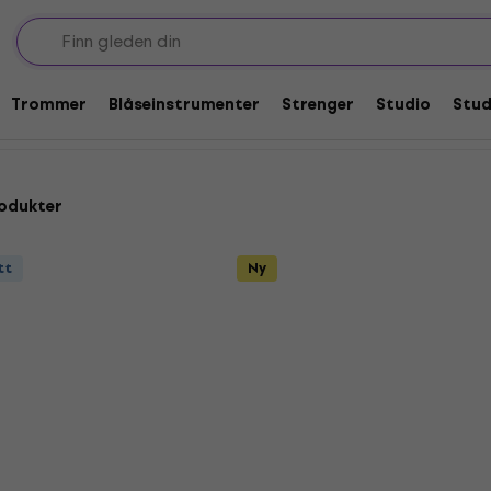
g Heads – WASH
Trommer
Blåseinstrumenter
Strenger
Studio
Stu
odukter
tt
Ny
Kvantumsrabatt
 PMH 7x10W Wash
Light4Me 408 WASH 4x