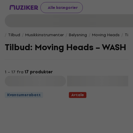
Alle kategorier
Tilbud
Musikkinstrumenter
Belysning
Moving Heads
Til
Tilbud: Moving Heads – WASH
1 – 17 fra
17 produkter
Filter
Kvantumsrabatt
Avtale