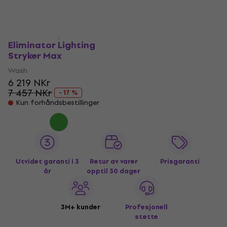
Eliminator Lighting
Stryker Max
Wash
6 219 NKr
7 457 NKr
- 17 %
Kun forhåndsbestillinger
Utvidet garanti i 3
Retur av varer
Prisgaranti
år
opptil 30 dager
3M+ kunder
Profesjonell
støtte