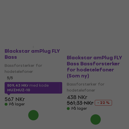
Blackstar amPlug FLY
Bass
Blackstar amPlug FLY
Bass Bassforsterker
Bassforsterker for
for hodetelefoner
hodetelefoner
(Som ny)
5
/5
Bassforsterker for
509,43 NKr
med kode
MUZMUZ-10
hodetelefoner
438 NKr
567 NKr
561,33 NKr
- 22 %
På lager
På lager