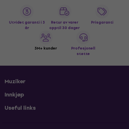
Utvidet garanti i 3
Retur av varer
Prisgaranti
år
opptil 30 dager
3M+ kunder
Profesjonell
støtte
Muziker
Innkjøp
Useful links