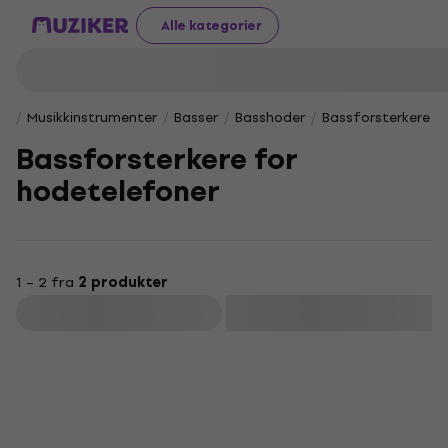
Alle kategorier
Musikkinstrumenter
Basser
Basshoder
Bassforsterkere f
Bassforsterkere for
hodetelefoner
1 – 2 fra
2 produkter
Filter
Som ny