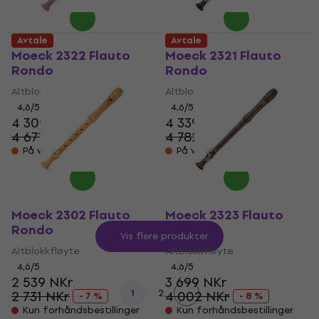
Avtale
Avtale
Moeck 2322 Flauto
Moeck 2321 Flauto
Rondo
Rondo
Altblokkfløyte
Altblokkfløyte
4,6
/5
4,6
/5
4 309 NKr
4 339 NKr
4 671 NKr
4 782 NKr
- 8 %
- 9 %
På vei
På vei
Moeck 2302 Flauto
Moeck 2323 Flauto
Rondo
Rondo
Vis flere produkter
Altblokkfløyte
Altblokkfløyte
4,6
/5
4,6
/5
2 539 NKr
3 699 NKr
1
2
2 731 NKr
4 002 NKr
- 7 %
- 8 %
Kun forhåndsbestillinger
Kun forhåndsbestillinger