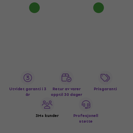
Utvidet garanti i 3
Retur av varer
Prisgaranti
år
opptil 30 dager
3M+ kunder
Profesjonell
støtte