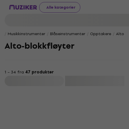
Alle kategorier
Musikkinstrumenter
Blåseinstrumenter
Opptakere
Alto-b
Alto-blokkfløyter
1 – 34 fra
47 produkter
Filter
HAPPY HOUR