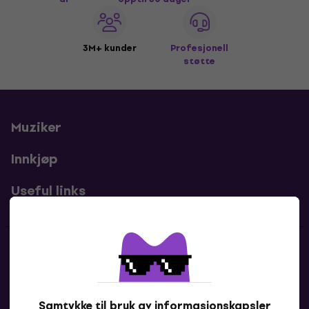
3M+ kunder
Profesjonell
støtte
Muziker
Innkjøp
Useful links
Kontakter
Kontakt oss
Samtykke til bruk av informasjonskapsler