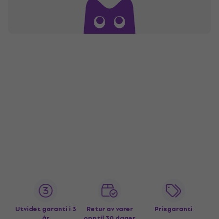
Utvidet garanti i 3
Retur av varer
Prisgaranti
år
opptil 30 dager