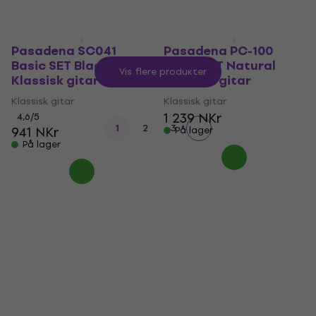
Pasadena SC041
Pasadena PC-100
Basic SET Black
Basic SET Natural
Vis flere produkter
Klassisk gitar
Klassisk gitar
Klassisk gitar
Klassisk gitar
1 239 NKr
4,6
/5
1
2
3
941 NKr
På lager
På lager