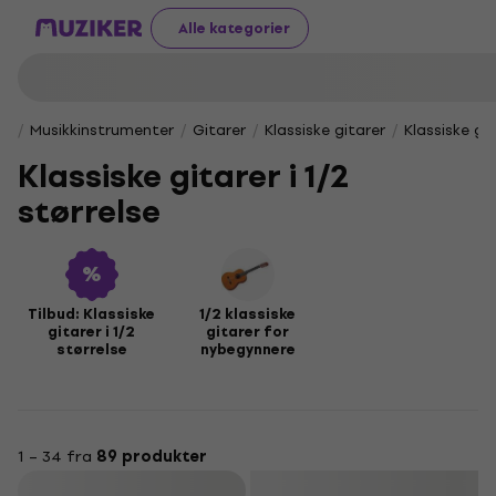
Alle kategorier
Musikkinstrumenter
Gitarer
Klassiske gitarer
Klassiske git
Klassiske gitarer i 1/2
størrelse
Tilbud: Klassiske
1/2 klassiske
gitarer i 1/2
gitarer for
størrelse
nybegynnere
1 – 34 fra
89 produkter
Filter