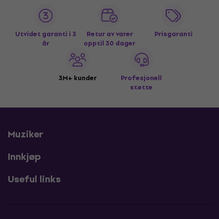
Utvidet garanti i 3
Retur av varer
Prisgaranti
år
opptil 30 dager
3M+ kunder
Profesjonell
støtte
Muziker
Innkjøp
Useful links