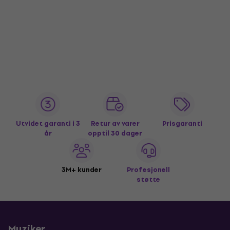
Utvidet garanti i 3
Retur av varer
Prisgaranti
år
opptil 30 dager
3M+ kunder
Profesjonell
støtte
Muziker