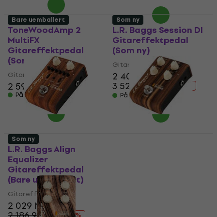
Bare uemballert
Som ny
ToneWoodAmp 2
L.R. Baggs Session DI
MultiFX
Gitareffektpedal
Gitareffektpedal
(Som ny)
(Som ny)
Gitareffektpedal
Gitareffektpedal
2 409 NKr
3 523,41 NKr
2 599 NKr
- 32 %
På lager
På lager
Som ny
L.R. Baggs Align
L.R. Baggs Align
Equalizer
Reverb
Gitareffektpedal
Gitareffektpedal
(Bare uemballert)
(Som ny)
Gitareffektpedal
Gitareffektpedal
2 029 NKr
1 859 NKr
2 186,91 NKr
2 632,41 NKr
- 7 %
- 29 %