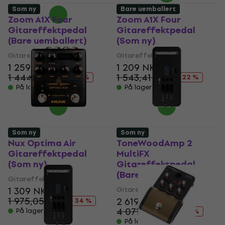
Som ny
Bare uemballert
Zoom A1X Four
Zoom A1X Four
Gitareffektpedal
Gitareffektpedal
(Bare uemballert)
(Som ny)
Gitareffektpedal
Gitareffektpedal
1 259 NKr
1 209 NKr
1 444,41 NKr
1 543,41 NKr
- 13 %
- 22 %
På lager
På lager
Som ny
Som ny
Nux Optima Air
ToneWoodAmp 2
Gitareffektpedal
MultiFX
(Som ny)
Gitareffektpedal
(Bare uemballert)
Gitareffektpedal
1 309 NKr
Gitareffektpedal
1 975,05 NKr
2 619 NKr
- 34 %
4 071,87 NKr
På lager
- 36 %
På lager