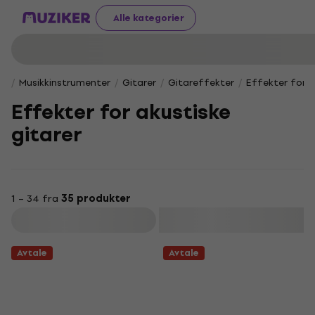
Alle kategorier
Musikkinstrumenter
Gitarer
Gitareffekter
Effekter for a
Effekter for akustiske
gitarer
1 – 34 fra
35 produkter
Filter
Avtale
Avtale