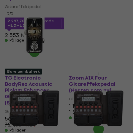
Gitareffektpedal
Gitareffektpedal
5
/5
5
/5
2 180,96 NKr
med kode
MUZMUZ-10
2 297,70 NKr
med kode
MUZMUZ-10
2 441 NKr
2 553 NKr
På lager
På lager
Bare uemballert
Som ny
TC Electronic
Zoom A1X Four
BodyRez Acoustic
Gitareffektpedal
Pickup Enhancer
(Nesten som ny)
Gitareffektpedal
Gitareffektpedal
(Som ny)
1 159 NKr
1 503,81 NKr
Gitareffektpedal
- 23 %
564 NKr
På lager
727,65 NKr
- 22 %
På lager