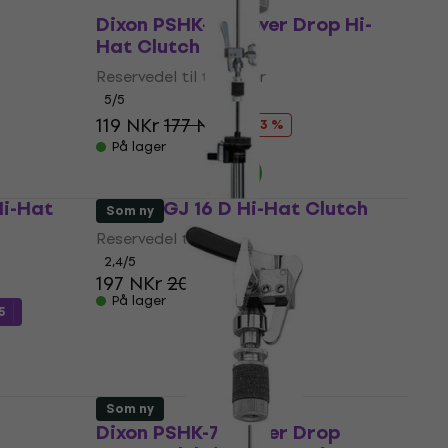
Dixon PSHK-7D Lever Drop Hi-
Hat Clutch
Reservedel til trommer
5
/5
119 NKr
177 NKr
- 33 %
På lager
i-Hat
Stable GJ 16 D Hi-Hat Clutch
Som ny
Reservedel til trommer
2,4
/5
197 NKr
200 NKr
På lager
5
Som ny
Dixon PSHK-7D Lever Drop