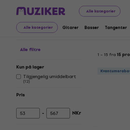
Musikkinstrumenter
Trommer
Maskinvarereservedeler
Alle kategorier
Hi-Hat-koblinger
Gitarer
Basser
Tangenter
Alle kategorier
Alle filtre
1 – 15 fra
15 pr
Kun på lager
Kvantumsraba
Tilgjengelig umiddelbart
(
12
)
Pris
-
NKr
Minimumspris
Maksimal pris