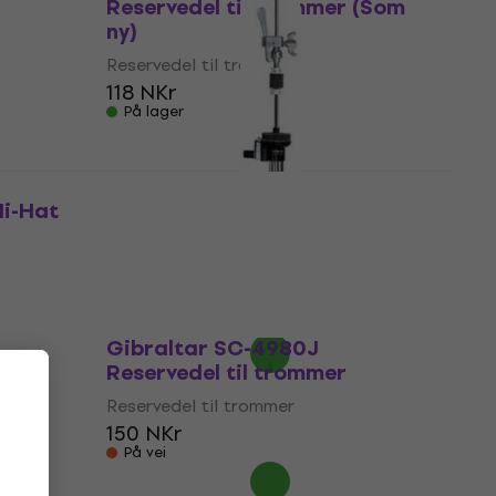
Reservedel til trommer (Som
ny)
Reservedel til trommer
118 NKr
På lager
i-Hat
Stable GJ-16D Reservedel til
trommer (Som ny)
Reservedel til trommer
118 NKr
215,82 NKr
- 45 %
På lager
Gibraltar SC-4980J
Reservedel til trommer
Reservedel til trommer
150 NKr
På vei