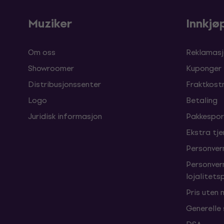
Muziker
Innkjø
Om oss
Reklamasj
Showroomer
Kuponger
Distribusjonssenter
Fraktkost
Logo
Betaling
Juridisk informasjon
Pakkespor
Ekstra tj
Personver
Personver
lojalitet
Pris uten
Generelle