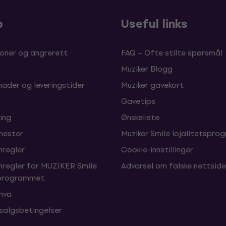
p
Useful links
oner og angrerett
FAQ – Ofte stilte spørsmål
Muziker Blogg
nader og leveringstider
Muziker gavekort
Gavetips
ing
Ønskeliste
enester
Muziker Smile lojalitetspro
nregler
Cookie-innstillinger
nregler for MUZIKER Smile
Advarsel om falske nettside
sprogrammet
 mva
 salgsbetingelser