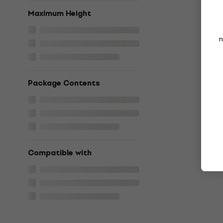
Maximum Height
n
Package Contents
Compatible with