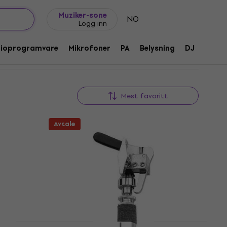
Gavetips
FAQ
Muziker Blogg
Muziker-sone
NO
Logg inn
dioprogramvare
Mikrofoner
PA
Belysning
DJ
Hodet
Mest favoritt
Avtale