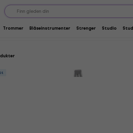
 til trommer
Hi-Hat-koblinger
Trommer
Blåseinstrumenter
Strenger
Studio
Stu
odukter
tt
Dixon PSHK-7A