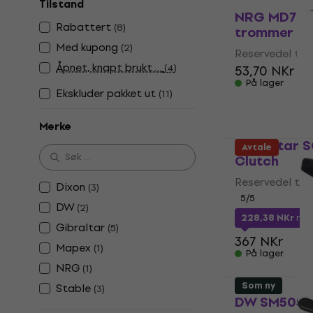
Tilstand
NRG MD74 R
Rabattert
(
8
)
trommer
Med kupong
(
2
)
Reservedel til
Åpnet, knapt brukt …
(
4
)
53,70 NKr
På lager
Ekskluder pakket ut
(
11
)
Merke
Gibraltar 
Avtale
Clutch
Reservedel til
Dixon
(
3
)
5
/5
DW
(
2
)
228,38 NKr
me
Gibraltar
(
5
)
367 NKr
Mapex
(
1
)
På lager
NRG
(
1
)
Som ny
Stable
(
3
)
DW SM505 Re