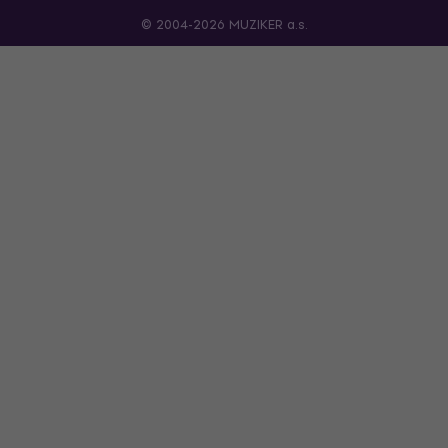
© 2004-2026 MUZIKER a.s.