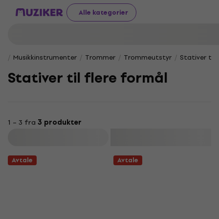
Alle kategorier
Musikkinstrumenter
Trommer
Trommeutstyr
Stativer til
Stativer til flere formål
1 – 3 fra
3 produkter
Filter
Avtale
Avtale