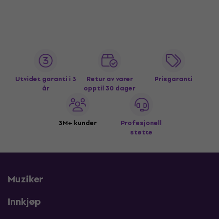
Utvidet garanti i 3
Retur av varer
Prisgaranti
år
opptil 30 dager
3M+ kunder
Profesjonell
støtte
Muziker
Innkjøp