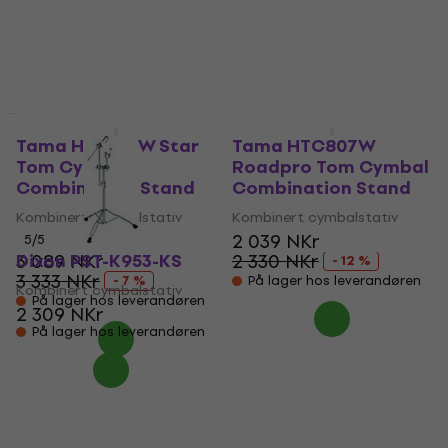
Tama HTC107W Star
Tama HTC807W
Tom Cymbal
Roadpro Tom Cymbal
Combination Stand
Combination Stand
Kombinert cymbalstativ
Kombinert cymbalstativ
2 039 NKr
5
/5
3 089 NKr
Dixon PST-K953-KS
2 330 NKr
- 12 %
3 333 NKr
- 7 %
På lager hos leverandøren
Kombinert cymbalstativ
På lager hos leverandøren
2 309 NKr
På lager hos leverandøren