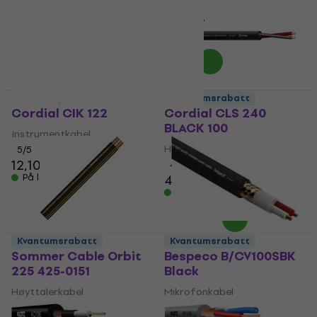
4,7
/5
5
/5
31 NKr
41 NKr
På lager
På lager
Kvantumsrabatt
Kvantumsrabatt
Cordial CIK 122
Cordial CLS 240
BLACK 100
Instrumentkabel
Høyttalerkabel
5
/5
12,10 NKr
4,8
/5
På lager
48,50 NKr
På lager
Kvantumsrabatt
Kvantumsrabatt
Sommer Cable Orbit
Bespeco B/CV100SBK
225 425-0151
Black
Høyttalerkabel
Mikrofonkabel
5
/5
4,7
/5