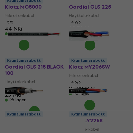
Kvantumsrabatt
Kvantumsrabatt
Klotz MC5000
Cordial CLS 225
Mikrofonkabel
Høyttalerkabel
5
/5
4,9
/5
44 NKr
28,30 NKr
På lager
På lager
Kvantumsrabatt
Kvantumsrabatt
Cordial CLS 215 BLACK
Klotz MY206SW
100
Mikrofonkabel
Høyttalerkabel
4,6
/5
23,80 NKr
4,9
/5
23 NKr
På lager
På lager
Kvantumsrabatt
Kvantumsrabatt
Klotz AC110SW
Klotz LY225S
Instrumentkabel
Høyttalerkabel