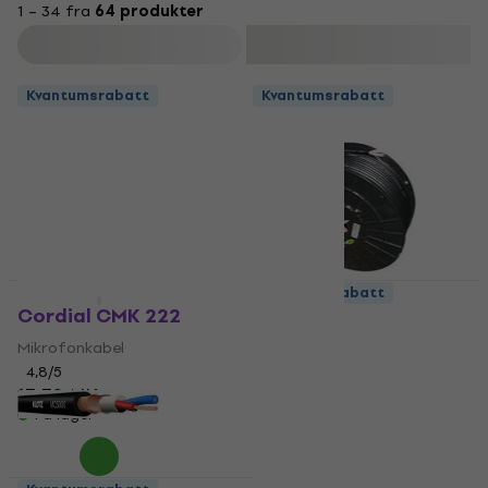
1 – 34 fra
64 produkter
Filter
Kvantumsrabatt
Kvantumsrabatt
Kvantumsrabatt
Kvantumsrabatt
Cordial CMK 222
Soundking GA 202
Mikrofonkabel
Mikrofonkabel
4,8
/5
4,8
/5
13,70 NKr
11 NKr
På lager
På lager