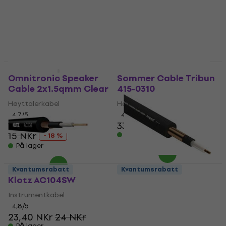
31 NKr
På lager
På lager
Kvantumsrabatt
Kvantumsrabatt
Omnitronic Speaker
Sommer Cable Tribun
Cable 2x1.5qmm Clear
415-0310
Høyttalerkabel
Høyttalerkabel
4,7
/5
4
/5
12,30 NKr
33,80 NKr
35 NKr
15 NKr
På lager
- 18 %
På lager
Kvantumsrabatt
Kvantumsrabatt
Klotz AC104SW
Bespeco B/CV100BK
Black
Instrumentkabel
Instrumentkabel
4,8
/5
23,40 NKr
24 NKr
4,5
/5
På lager