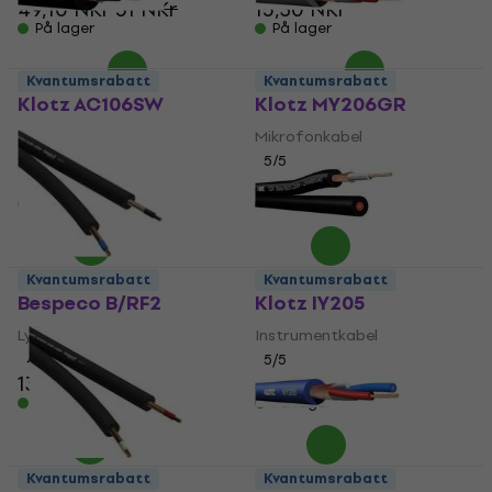
49,10 NKr
51 NKr
15,30 NKr
På lager
På lager
Kvantumsrabatt
Kvantumsrabatt
Klotz AC106SW
Klotz MY206GR
Instrumentkabel
Mikrofonkabel
4,9
/5
5
/5
23 NKr
21 NKr
På lager
På lager
Kvantumsrabatt
Kvantumsrabatt
Bespeco B/RF2
Klotz IY205
Lydkabel
Instrumentkabel
4,4
/5
5
/5
13,90 NKr
30 NKr
På lager
På lager
Kvantumsrabatt
Kvantumsrabatt