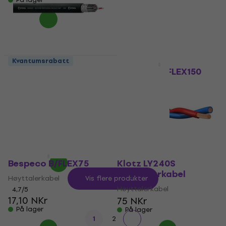
13,90 NKr
På lager
Kvantumsrabatt
Kvantumsrabatt
Cordial CMG 8
Bespeco B/FLEX150
Multikabel
Høyttalerkabel
5
/5
4,9
/5
25,20 NKr
87,66 NKr
med kode
På lager
MUZMUZ-20
110 NKr
På lager
Bespeco B/FLEX75
Klotz LY240S
Høyttalerkabel
Høyttalerkabel
Vis flere produkter
Høyttalerkabel
4,7
/5
17,10 NKr
75 NKr
På lager
På lager
1
2