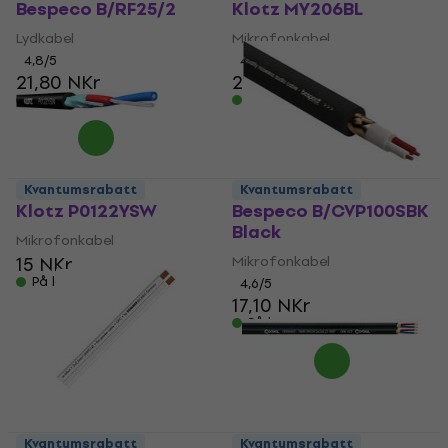
Bespeco B/RF25/2
Klotz MY206BL
Lydkabel
Mikrofonkabel
4,8
/5
4,8
/5
21,80 NKr
21 NKr
På lager
På lager
Kvantumsrabatt
Kvantumsrabatt
Klotz P0122YSW
Bespeco B/CVP100SBK
Black
Mikrofonkabel
15 NKr
Mikrofonkabel
På lager
4,6
/5
17,10 NKr
På lager
Kvantumsrabatt
Kvantumsrabatt