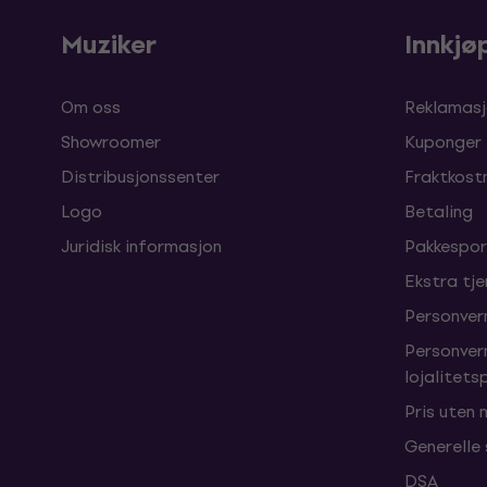
Muziker
Innkjø
Om oss
Reklamasj
Showroomer
Kuponger
Distribusjonssenter
Fraktkost
Logo
Betaling
Juridisk informasjon
Pakkespor
Ekstra tj
Personver
Personver
lojalitet
Pris uten
Generelle
DSA