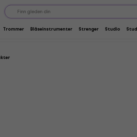
r
Gigbagger for mandolin
n
Trommer
Blåseinstrumenter
Strenger
Studio
Stu
ukter