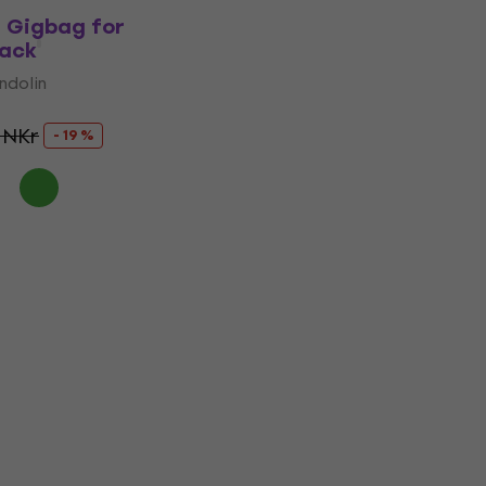
 Gigbag for
lack
ndolin
 NKr
- 19 %