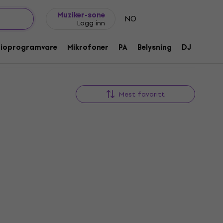
Gavetips
FAQ
Muziker Blogg
Muziker-sone
NO
Logg inn
dioprogramvare
Mikrofoner
PA
Belysning
DJ
Hodet
Mest favoritt