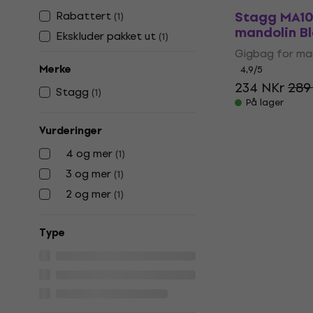
Stagg MA10
Rabattert
(
1
)
mandolin B
Ekskluder pakket ut
(
1
)
Gigbag for ma
Merke
4,9
/5
234 NKr
289
Stagg
(
1
)
På lager
Vurderinger
4 og mer
(
1
)
3 og mer
(
1
)
2 og mer
(
1
)
Тype