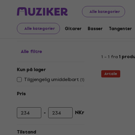
Musikkinstrumenter
Gitarer
Gitarkofferter og -veske
Alle kategorier
Gigbagger for mandoli
Gitarer
Basser
Tangenter
Alle kategorier
Alle filtre
1 – 1 fra
1 prod
Kun på lager
Avtale
Tilgjengelig umiddelbart
(
1
)
Pris
-
NKr
Minimumspris
Maksimal pris
Tilstand