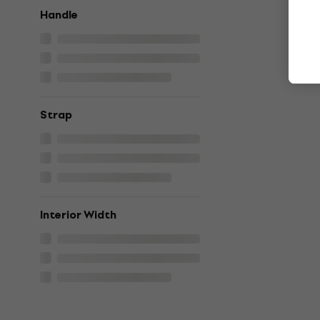
Handle
Strap
Interior Width