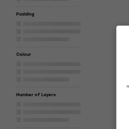
Padding
Colour
n
Number of Layers