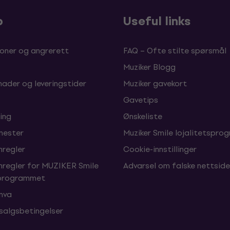
p
Useful links
oner og angrerett
FAQ – Ofte stilte spørsmål
Muziker Blogg
nader og leveringstider
Muziker gavekort
Gavetips
ing
Ønskeliste
enester
Muziker Smile lojalitetspro
nregler
Cookie-innstillinger
nregler for MUZIKER Smile
Advarsel om falske nettside
sprogrammet
 mva
 salgsbetingelser