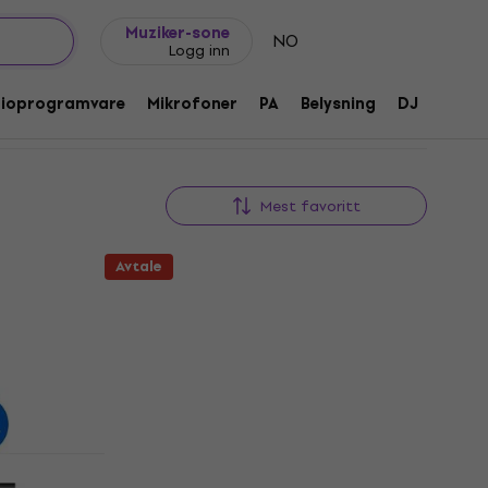
Gavetips
FAQ
Muziker Blogg
Muziker-sone
NO
Logg inn
dioprogramvare
Mikrofoner
PA
Belysning
DJ
Hodet
Mest favoritt
Avtale
HAPPY HOUR