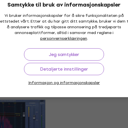
(Digitalt produkt)
Samtykke til bruk av informasjonskapsler
lugin FX-prosessor
Programvare-plugin FX-proses
Vi bruker informasjonskapsler for å sikre funksjonaliteten på
59 NKr
473 NKr
582 NKr
- 37 %
- 19 %
ettstedet vårt. Etter at du har gitt ditt samtykke, bruker vi dem t
or nedlasting
Tilgjengelig for nedlasting
å analysere trafikk og tilpasse annonsering på tredjeparts
annonseplattformer, alltid i samsvar med reglene i
personvernserklæringen
.
Avtale
 Audé Producer
Waves Silver (Digitalt p
Jeg samtykker
alt produkt)
Programvare-plugin FX-proses
lugin FX-prosessor
734 NKr
1 159 NKr
- 37 %
Detaljerte innstillinger
9 NKr
- 37 %
Tilgjengelig for nedlasting
or nedlasting
Informasjon og informasjonskapsler
Avtale
o Smooth Sibilance
Antelope Audio x902 (Di
rodukt)
produkt)
lugin FX-prosessor
Programvare-plugin FX-proses
7 NKr
1 029 NKr
1 629 NKr
- 18 %
- 37 %