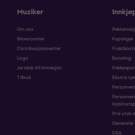
Muziker
Innkjø
Om oss
Reklamasj
Showroomer
Kuponger
Distribusjonssenter
Fraktkost
Logo
Betaling
Juridisk informasjon
Pakkespor
Tilbud
Ekstra tj
Personver
Personver
lojalitet
Pris uten
Generelle
DSA