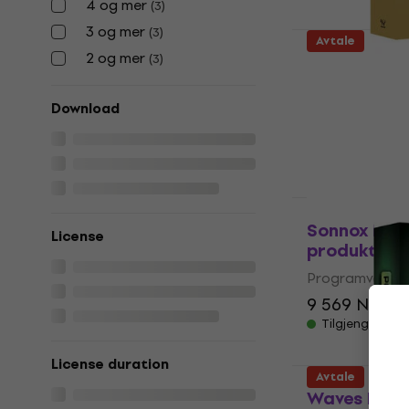
4 og mer
(
3
)
3 og mer
(
3
)
Avtale
2 og mer
(
3
)
Waves Gold 
Programvare-p
Download
1 179 NKr
1 8
Tilgjengelig f
Avtale
Sonnox Elite
License
produkt)
Programvare-p
9 569 NKr
11
Tilgjengelig f
License duration
Avtale
Waves Power