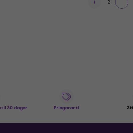
2
1
ptil 30 dager
Prisgaranti
3M