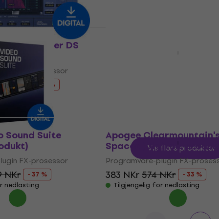
or nedlasting
Tilgjengelig for nedlasting
Avtale
ord SuprEsser DS
SSA Plugins aXBundle (Di
rodukt)
produkt)
lugin FX-prosessor
Programvare-plugin FX-proses
359 NKr
4 279 NKr
5 259 NKr
- 19 %
- 19 %
or nedlasting
Tilgjengelig for nedlasting
o Sound Suite
Apogee Clearmountain'
rodukt)
Spaces (Digitalt produk
Vis flere produkter
lugin FX-prosessor
Programvare-plugin FX-proses
9 NKr
383 NKr
574 NKr
- 37 %
- 33 %
or nedlasting
Tilgjengelig for nedlasting