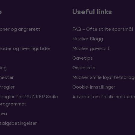
p
Useful links
oner og angrerett
FAQ – Ofte stilte spørsmål
Muziker Blogg
nader og leveringstider
Muziker gavekort
Gavetips
ing
Ønskeliste
enester
Muziker Smile lojalitetspro
nregler
Cookie-innstillinger
nregler for MUZIKER Smile
Advarsel om falske nettside
sprogrammet
 mva
 salgsbetingelser