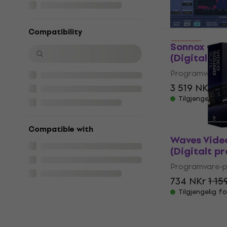
Tilgjengelig f
Compatibility
Avtale
Sonnox Oxf
(Digitalt p
Programvare-p
3 519 NKr
4 
Tilgjengelig f
Compatible with
Waves Vide
(Digitalt p
Programvare-p
734 NKr
1 15
Tilgjengelig f