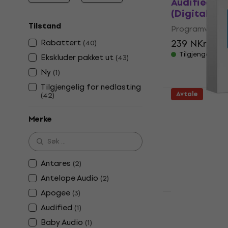
Audified To
(Digitalt p
Tilstand
Programvare-p
Rabattert
239 NKr
259
(
40
)
Tilgjengelig f
Ekskluder pakket ut
(
43
)
Ny
(
1
)
Tilgjengelig for nedlasting
Avtale
(
42
)
FabFilter To
produkt)
Merke
Programvare-p
5
/5
6 719 NKr
12
Antares
(
2
)
Tilgjengelig f
Antelope Audio
(
2
)
Apogee
(
3
)
Avtale
Audified
(
1
)
Apogee Cle
Domain (Dig
Baby Audio
(
1
)