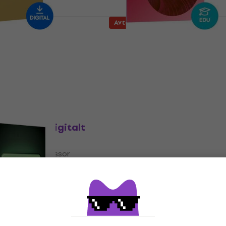
Avtale
(Digitalt produkt)
iZotope Velvet EDU
lugin FX-prosessor
Programvare-plugin FX-proses
69 NKr
209 NKr
270 NKr
- 37 %
- 23 %
or nedlasting
Tilgjengelig for nedlasting
Avtale
 (Native) (Digitalt
Raising Jake Studios Li
DeEsser (Digitalt produk
lugin FX-prosessor
Programvare-plugin FX-proses
 799 NKr
395 NKr
586 NKr
- 19 %
- 33 %
or nedlasting
Tilgjengelig for nedlasting
Avtale
 Pack (Digitalt
Kit Plugins NOIZ One Vox