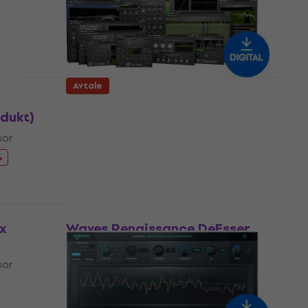
sor
Programvare-plugin FX-prosessor
6 739 NKr
8 379 NKr
- 20 %
Tilgjengelig for nedlasting
Avtale
Metric Halo MH Production
odukt)
Bundle v4 (Digitalt produkt)
sor
Programvare-plugin FX-prosessor
3 799 NKr
8 189 NKr
%
- 54 %
Tilgjengelig for nedlasting
Avtale
x
Waves Renaissance DeEsser
(Digitalt produkt)
sor
Programvare-plugin FX-prosessor
301 NKr
406 NKr
- 26 %
Tilgjengelig for nedlasting