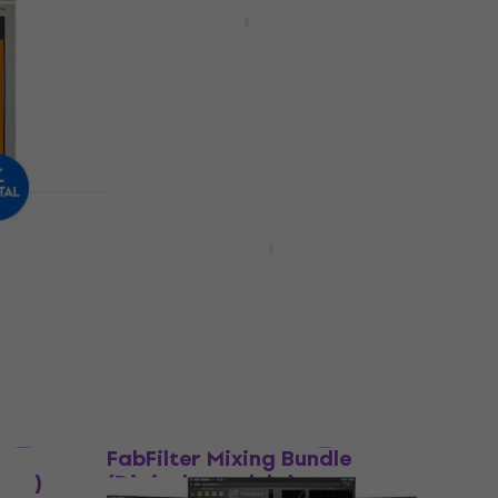
Baby Audio Humanoid
sor
Programvare-plugin FX-prosessor
990 NKr
1 749 NKr
- 43 %
Tilgjengelig for nedlasting
Avtale
FabFilter Pro-DS (Digitalt
produkt)
sor
Programvare-plugin FX-prosessor
5
/5
1 339 NKr
2 289 NKr
- 42 %
Tilgjengelig for nedlasting
Avtale
by
FabFilter Mixing Bundle
ukt)
(Digitalt produkt)