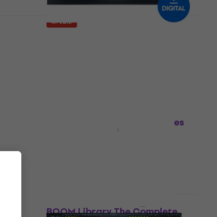
Avtale
Antares Aspire (Digitalt
produkt)
sor
Programvare-plugin FX-prosessor
498 NKr
938 NKr
- 47 %
Tilgjengelig for nedlasting
Avtale
mited-S
Apogee Clearmountain Series
t)
Volume 1 (Digitalt produkt)
sor
Programvare-plugin FX-prosessor
3 329 NKr
5 219 NKr
- 36 %
Tilgjengelig for nedlasting
Avtale
BOOM Library The Complete