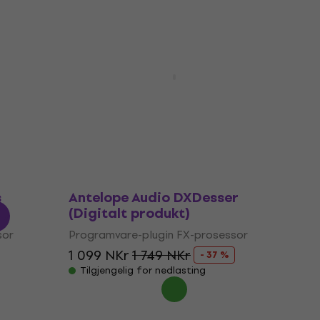
Avtale
gitalt
SSA Plugins aXDeesser
(Digitalt produkt)
sor
Programvare-plugin FX-prosessor
756 NKr
926 NKr
- 18 %
Tilgjengelig for nedlasting
s
Antelope Audio DXDesser
t)
(Digitalt produkt)
sor
Programvare-plugin FX-prosessor
1 099 NKr
1 749 NKr
- 37 %
Tilgjengelig for nedlasting