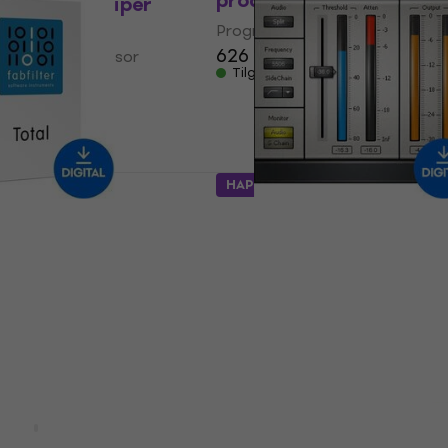
produkt)
neKnob Sssniper
rodukt)
Programvare-plugin FX-proses
626 NKr
lugin FX-prosessor
Tilgjengelig for nedlasting
 NKr
- 8 %
or nedlasting
HAPPY HOUR
tal Bundle (Digitalt
Waves DeEsser (Digitalt
produkt)
lugin FX-prosessor
Programvare-plugin FX-proses
308 NKr
406 NKr
- 24 %
 159 NKr
- 45 %
Tilgjengelig for nedlasting
or nedlasting
Avtale
armountain's
Antares Vocal De-Esser 
italt produkt)
Auto-Tune (Digitalt prod