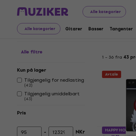
Musikkinstrumenter
Studio
Studioprogramvare
Pro
Alle kategorier
De-esser plugins
Gitarer
Basser
Tangenter
Alle kategorier
Alle filtre
1 – 36 fra
43 pr
Kun på lager
Avtale
Tilgjengelig for nedlasting
(
42
)
Tilgjengelig umiddelbart
(
43
)
Pris
HAPPY HOUR
-
NKr
Minimumspris
Maksimal pris