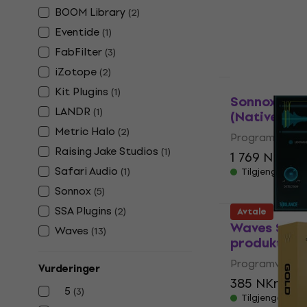
Programvare-p
BOOM Library
(
2
)
5
/5
Eventide
(
1
)
1 219 NKr
1 7
FabFilter
(
3
)
Tilgjengelig f
iZotope
(
2
)
HAPPY HOUR
Kit Plugins
(
1
)
Sonnox Oxf
LANDR
(
1
)
(Native) (Di
Metric Halo
(
2
)
Programvare-p
Raising Jake Studios
(
1
)
1 769 NKr
2 
Safari Audio
(
1
)
Tilgjengelig f
Sonnox
(
5
)
SSA Plugins
(
2
)
Avtale
Waves Sibil
Waves
(
13
)
produkt)
Programvare-p
Vurderinger
385 NKr
406
5
(
3
)
Tilgjengelig f