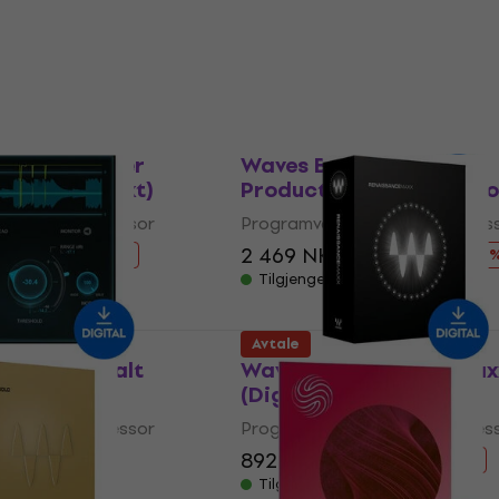
lugin FX-prosessor
Programvare-plugin FX-proses
1 169 NKr
Tilgjengelig for nedlasting
49 NKr
- 30 %
or nedlasting
Avtale
ord SuprEsser
Waves Broadcast &
gitalt produkt)
Production (Digitalt pr
lugin FX-prosessor
Programvare-plugin FX-proses
859 NKr
2 469 NKr
3 499 NKr
- 38 %
- 29 
or nedlasting
Tilgjengelig for nedlasting
Avtale
ance (Digitalt
Waves Renaissance Max
(Digitalt produkt)
lugin FX-prosessor
Programvare-plugin FX-proses
 NKr
892 NKr
1 389 NKr
- 5 %
- 36 %
or nedlasting
Tilgjengelig for nedlasting