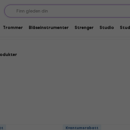
lderstøtter for fiolin
n
Trommer
Blåseinstrumenter
Strenger
Studio
Stu
rodukter
3
Latone AY040
tt
Kvantumsrabatt