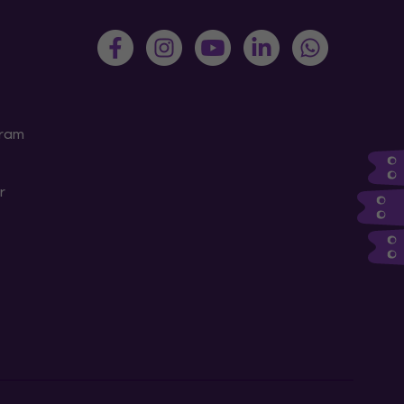
gram
r