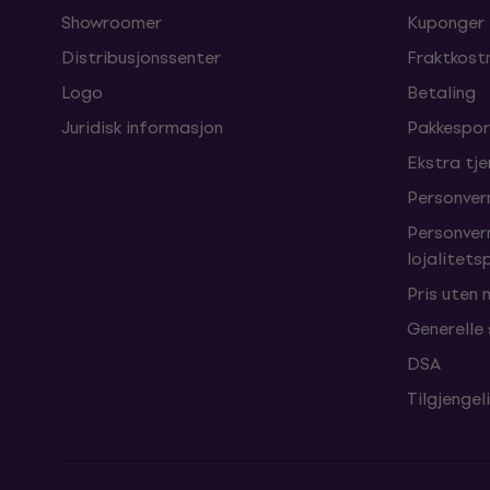
Showroomer
Kuponger
Distribusjonssenter
Fraktkost
Logo
Betaling
Juridisk informasjon
Pakkespor
Ekstra tj
Personver
Personver
lojalitet
Pris uten
Generelle
DSA
Tilgjengel