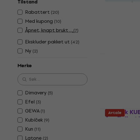
Tilstand
Skulderstøtte f
Rabattert
(
20
)
3,7
/5
66 NKr
Med kupong
(
10
)
På lager
Åpnet, knapt brukt …
(
7
)
Ekskluder pakket ut
(
42
)
Ny
(
2
)
Valencia VS
Merke
Skulderstøtte f
4,3
/5
92,10 NKr
Dimavery
(
5
)
På lager
Efel
(
3
)
GEWA
Kubíček KU
(
1
)
Avtale
for fiolin 
Kubíček
(
9
)
Skulderstøtte f
Kun
(
11
)
4,9
/5
Latone
(
2
)