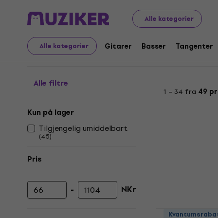
Musikkinstrumenter
Strenger
Tilbehør til fioliner
Sku
Alle kategorier
Skulderstøtter for fioli
Gitarer
Basser
Tangenter
Alle kategorier
Alle filtre
1 – 34 fra
49 p
Kun på lager
Tilgjengelig umiddelbart
(
45
)
Pris
-
NKr
Minimumspris
Maksimal pris
Latone LN0
Kvantumsraba