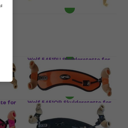
På lager
il
for
Kun KVI2 Skulderstøtte for
fiolin 3/4-1/2
Skulderstøtte for fiolin
338 NKr
387,69 NKr
- 13 %
På lager
 for
Wolf 5451PU Skulderstøtte for
fiolin 1/2-1/4 Purple
Skulderstøtte for fiolin
433 NKr
På lager
te for
Wolf 5451OR Skulderstøtte for
Black
fiolin 1/2-1/4 Orange
Skulderstøtte for fiolin
433 NKr