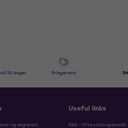
ptil 30 dager
Prisgaranti
3M
p
Useful links
oner og angrerett
FAQ – Ofte stilte spørsmål