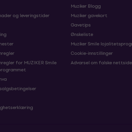
Muziker Blogg
nader og leveringstider
Muziker gavekort
Gavetips
ing
Ønskeliste
enester
Muziker Smile lojalitetspro
nregler
Cookie-innstillinger
nregler for MUZIKER Smile
Advarsel om falske nettside
sprogrammet
 mva
 salgsbetingelser
ighetserklæring