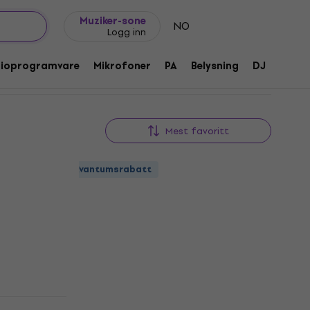
Gavetips
FAQ
Muziker Blogg
Muziker-sone
NO
Logg inn
dioprogramvare
Mikrofoner
PA
Belysning
DJ
Hodet
Mest favoritt
Kvantumsrabatt