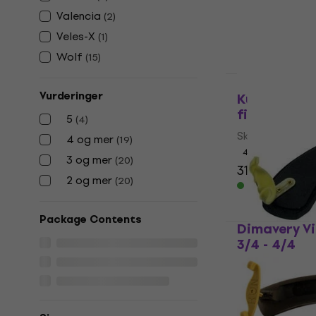
362 NKr
Valencia
(
2
)
På lager
Veles-X
(
1
)
Wolf
(
15
)
Vurderinger
Kun KVI5 Sk
fiolin 4/4
5
(
4
)
Skulderstøtte f
4 og mer
(
19
)
4,6
/5
3 og mer
(
20
)
314 NKr
402,
2 og mer
(
20
)
På lager
Package Contents
Dimavery Vi
3/4 - 4/4
Skulderstøtte f
4,7
/5
142 NKr
144
På lager