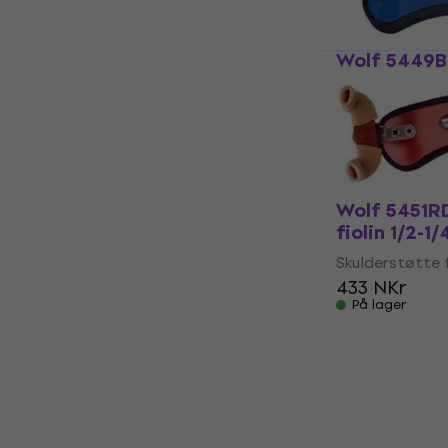
På lager
Wolf 5449BL
fiolin 1/16-1
Skulderstøtte f
433 NKr
På lager
Wolf 5451RD
fiolin 1/2-1
Skulderstøtte f
433 NKr
På lager