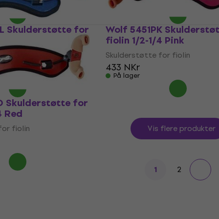
På lager
 Skulderstøtte for
Wolf 5451PK Skulderstøt
/8 Blue
fiolin 1/2-1/4 Pink
or fiolin
Skulderstøtte for fiolin
433 NKr
På lager
 Skulderstøtte for
/4 Red
or fiolin
Vis flere produkter
2
1