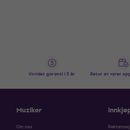
Utvidet garanti i 3 år
Retur av varer op
Muziker
Innkjø
Om oss
Reklamasj