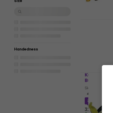
Size
Kun Violin 
1/2 - 3/4
Skulderstøtte f
5
/5
303,87 NKr
me
Handedness
390,83 NKr
På lager
Kubíček KUB
Burgundy
Skulderstøtte f
4,9
/5
294,44 NKr
me
324,21 NKr