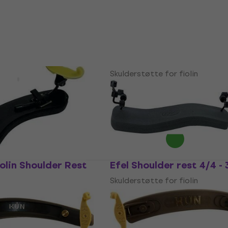
387 NKr
402,77 NKr
På lager
GEWA 434700
ulderstøtte for
Skulderstøtte for fiolin
4,8
/5
or fiolin
787,70 NKr
med kode
MUZMUZ-2
1 104 NKr
61 NKr
- 22 %
På lager
olin Shoulder Rest
Efel Shoulder rest 4/4 - 
Skulderstøtte for fiolin
or fiolin
4,8
/5
465 NKr
med kode
MUZMUZ-15
 NKr
579 NKr