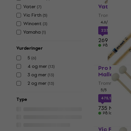
Vater VMSZL
Vater
(
7
)
Vic Firth
Trommestikker 
(
5
)
4,6
/5
Wincent
(
3
)
223,01 NKr
med
Yamaha
(
1
)
269 NKr
På lager
Vurderinger
5
(
6
)
4 og mer
(
13
)
Pro Mark M
Mallet Trom
3 og mer
(
13
)
2 og mer
Trommestikker 
(
13
)
5
/5
475,14 NKr
med
Тype
735 NKr
På lager
Vic Firth T