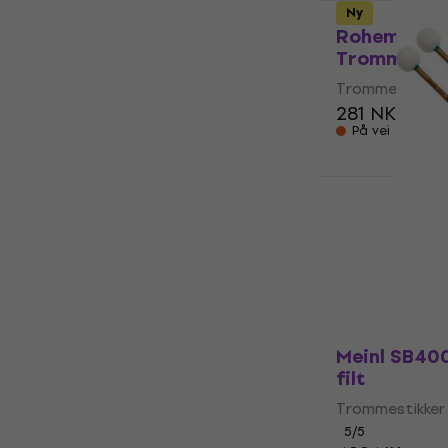
Ny
Rohema ET
Trommestikk
Trommestikker 
281 NKr
På vei
Rohema TT1
av filt
Trommestikker 
493 NKr
På vei
Meinl SB40
filt
Trommestikker 
5
/5