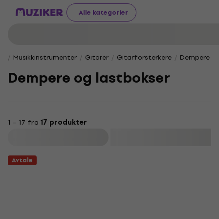
Alle kategorier
Musikkinstrumenter
Gitarer
Gitarforsterkere
Dempere og
Dempere og lastbokser
1 – 17 fra
17 produkter
Filter
Avtale