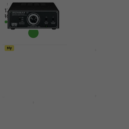
Demperlastboks
5
/5
13 069 NKr
1 149 NKr
15 372 NKr
1 206,81 NKr
- 15 %
- 5 %
På lager
På lager
Ny
Tone King Ironman II
Two Notes Captor X +
Attenuator
8 Demperlastboks
Demperlastboks (Som
Demperlastboks
ny)
8 969 NKr
Demperlastboks
På vei
7 269 NKr
9 700,02 NKr
- 25 %
På lager
Two Notes Torpedo
Captor 8
Two Notes Captor X +
16 Demperlastboks
Demperlastboks
Demperlastboks
4,9
/5
2 259 NKr
4 929 NKr