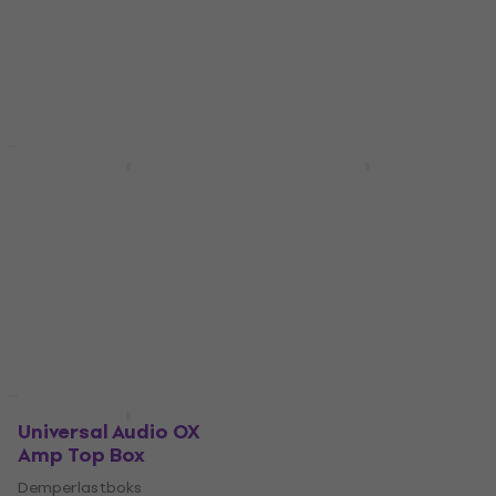
1 189 NKr
1 215 NKr
5
/5
På lager
3 743,46 NKr
med kode
MUZMUZ-25
5 228 NKr
På lager
HAPPY HOUR
Bare uemballert
Suhr Reactive Load IR
Tone King Ironman II
Attenuator
Demperlastboks
Demperlastboks
5
/5
7 569 NKr
7 292,10 NKr
med kode
9 352 NKr
- 19 %
MUZMUZ-25
På lager
9 798 NKr
På lager
Som ny
Ny
Universal Audio OX
Bugera PS1 Power
Amp Top Box
Soak Demperlastboks
(Bare uemballert)
Demperlastboks