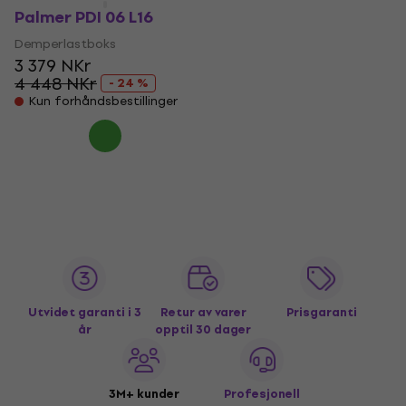
Palmer PDI 06 L16
Demperlastboks
3 379 NKr
4 448 NKr
- 24 %
Kun forhåndsbestillinger
Utvidet garanti i 3
Retur av varer
Prisgaranti
år
opptil 30 dager
3M+ kunder
Profesjonell