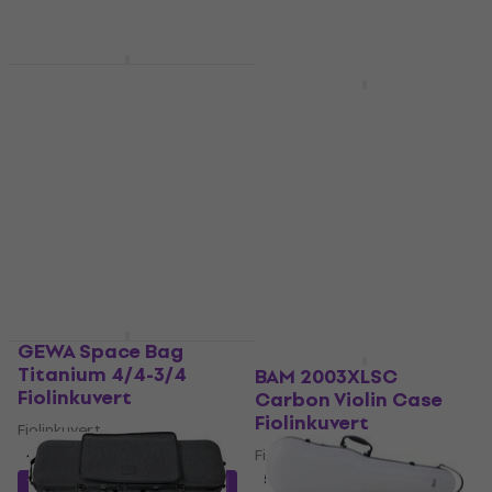
456 NKr
- 27 %
På lager
Pasadena YF-8000VA-
Ny
3/4
BAM 2000XLB Violin
Case
Fiolinkuvert
4,4
/5
Fiolinkuvert
275 NKr
5
/5
På lager
5 119 NKr
På lager
GEWA Space Bag
Titanium 4/4-3/4
BAM 2003XLSC
Fiolinkuvert
Carbon Violin Case
Fiolinkuvert
Fiolinkuvert
4,9
/5
Fiolinkuvert
5
/5
1 939 NKr
med kode