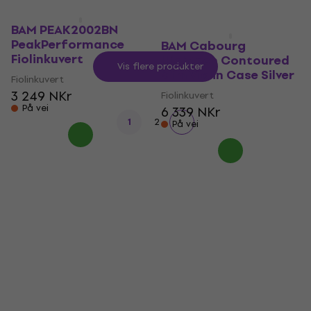
BAM PEAK2002BN
PeakPerformance
BAM Cabourg
Fiolinkuvert
Hightech Contoured
Vis flere produkter
Slim Violin Case Silver
Fiolinkuvert
3 249 NKr
Fiolinkuvert
På vei
6 339 NKr
1
2
På vei