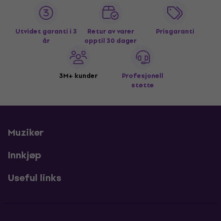
Utvidet garanti i 3
Retur av varer
Prisgaranti
år
opptil 30 dager
3M+ kunder
Profesjonell
støtte
Muziker
Innkjøp
Useful links