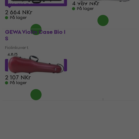
4 989 NKr
MUZMUZ-25
På lager
2 664 NKr
På lager
GEWA Violin Case Bio I
GEWA Pure Violin Case
S
1.8 White
Fiolinkuvert
Fiolinkuvert
4,8
/5
4,9
/5
1 805,58 NKr
med kode
2 239,93 NKr
med kode
MUZMUZ-10
MUZMUZ-15
2 107 NKr
2 664 NKr
På lager
På lager
GEWA 1.8 Fiolinkuvert
BAM DEF2000XLA Slim
Violin Case
Fiolinkuvert
Fiolinkuvert
4,9
/5
5
/5
2 079,82 NKr
med kode
MUZMUZ-20
4 001,03 NKr
med kode