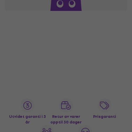
Utvidet garanti i 3
Retur av varer
Prisgaranti
år
opptil 30 dager