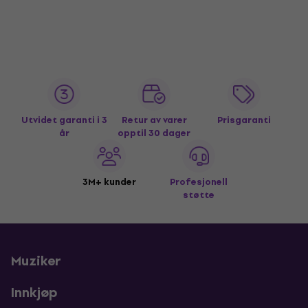
Utvidet garanti i 3
Retur av varer
Prisgaranti
år
opptil 30 dager
3M+ kunder
Profesjonell
støtte
Muziker
Innkjøp