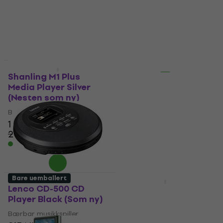
4 679,98 NKr
med kode
MUZMUZ-15
4 681,77 NKr
med kode
MUZMUZ-15
5 562 NKr
På lager
5 562 NKr
På lager
Som ny
Nesten som ny
Shanling M1 Plus
Denver MPS-320B
Media Player Silver
Media Player Black
(Nesten som ny)
(Som ny)
Bærbar musikkspiller
Bærbar musikkspiller
1 959 NKr
355 NKr
2 295 NKr
436,30 NKr
- 15 %
- 19 %
På lager
På lager
Bare uemballert
Nesten som ny
Lenco CD-500 CD
Denver KMP-284RO
Player Black (Som ny)
Camera-Media Player
Pink (Nesten som ny)
Bærbar musikkspiller