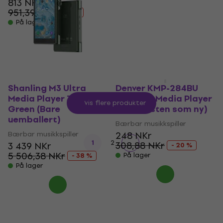
813 NKr
Bærbar musikkspiller
951,39 NKr
256 NKr
- 15 %
308,88 NKr
På lager
- 17 %
På lager
Shanling M3 Ultra
Denver KMP-284BU
Media Player 32 GB
Camera-Media Player
Vis flere produkter
Green (Bare
Blue (Nesten som ny)
uemballert)
Bærbar musikkspiller
Bærbar musikkspiller
248 NKr
1
2
308,88 NKr
3 439 NKr
- 20 %
5 506,38 NKr
På lager
- 38 %
På lager