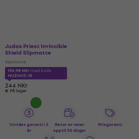
Judas Priest Invincible
Shield Slipmatte
Slipmatte
196,98 NKr
med kode
MUZMUZ-15
244 NKr
På lager
Utvidet garanti i 3
Retur av varer
Prisgaranti
år
opptil 30 dager