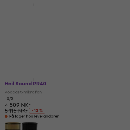
Avtale
Heil Sound PR40 Black
Heil Sound PR77DP
& Gold
Purple
Podcast-mikrofon
Podcast-mikrofon
2 809 NKr
5
/5
3 899 NKr
3 667 NKr
- 23 %
5 116 NKr
- 24 %
På lager hos leverandøren
På lager hos leverandøren
Heil Sound PR40
Podcast-mikrofon
5
/5
4 509 NKr
5 116 NKr
- 12 %
På lager hos leverandøren