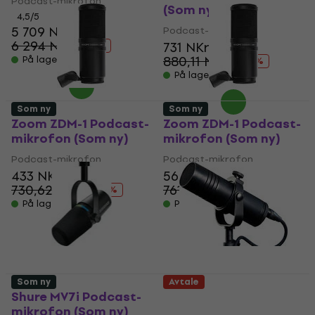
Podcast-mikrofon
(Som ny)
4,5
/5
5 709 NKr
Podcast-mikrofon
6 294 NKr
731 NKr
- 9 %
880,11 NKr
På lager
- 17 %
På lager
Som ny
Som ny
Zoom ZDM-1 Podcast-
Zoom ZDM-1 Podcast-
mikrofon (Som ny)
mikrofon (Som ny)
Podcast-mikrofon
Podcast-mikrofon
433 NKr
560 NKr
730,62 NKr
761,31 NKr
- 41 %
- 26 %
På lager
På lager
Som ny
Avtale
Shure MV7i Podcast-
Aston Microphones
mikrofon (Som ny)
Stealth Broadcast