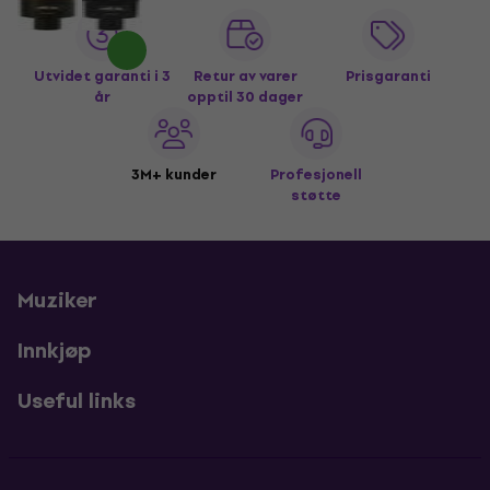
Utvidet garanti i 3
Retur av varer
Prisgaranti
år
opptil 30 dager
3M+ kunder
Profesjonell
støtte
Muziker
Innkjøp
Useful links