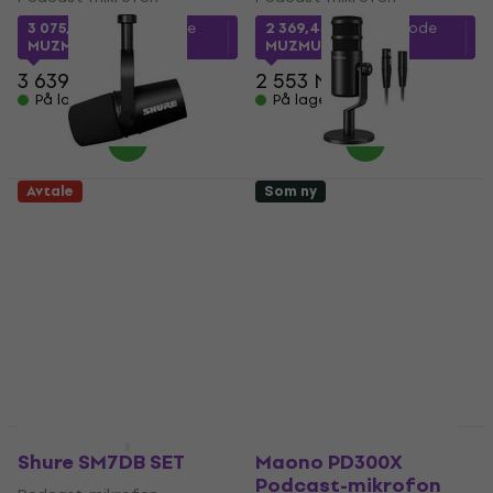
3 075,69 NKr
med kode
2 369,43 NKr
med kode
MUZMUZ-15
MUZMUZ-5
3 639 NKr
2 553 NKr
På lager
På lager
Avtale
Som ny
Shure MV7X Podcast-
Maono PD100
mikrofon (Som ny)
Podcast-mikrofon
(Bare uemballert)
Podcast-mikrofon
1 579 NKr
Podcast-mikrofon
1 711,71 NKr
327 NKr
- 8 %
349,47 NKr
På lager
- 6 %
På lager
Som ny
Som ny
Shure SM7DB SET
Maono PD300X
Podcast-mikrofon