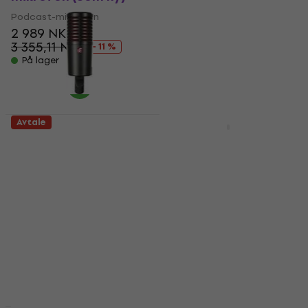
Podcast-mikrofon
Podcast-mikrofon
(Som ny)
2 989 NKr
3 355,11 NKr
Podcast-mikrofon
- 11 %
2 419 NKr
På lager
2 602,71 NKr
- 7 %
På lager
Avtale
Avtale
sE Electronics
Zoom ZDM-1 Podcast
DynaCaster Podcast-
Mic Pack
mikrofon (Som ny)
Podcast-mikrofon
Podcast-mikrofon
4,8
/5
1 049 NKr
1 869 NKr
1 215 NKr
2 527,47 NKr
- 14 %
- 26 %
På vei
På lager