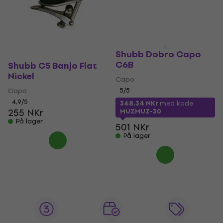
Shubb Dobro Capo
C6B
Shubb C5 Banjo Flat
Nickel
Capo
Capo
5
/5
4,9
/5
348,34 NKr
med kode
255 NKr
MUZMUZ-30
På lager
501 NKr
På lager