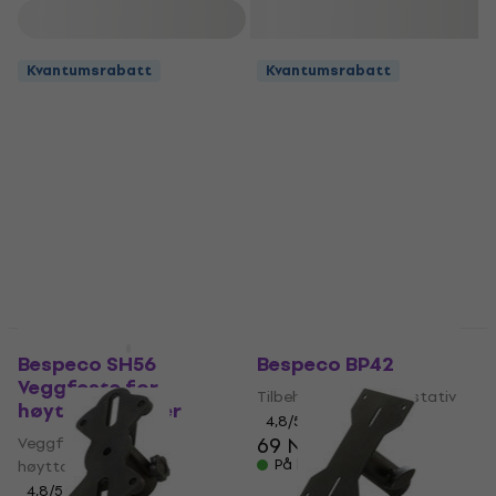
Filter
Kvantumsrabatt
Kvantumsrabatt
Kvantumsrabatt
Kvantumsrabatt
Bespeco SH56
Bespeco BP42
Veggfeste for
Tilbehør til høyttalerstativ
høyttalerbokser
4,8
/5
69 NKr
Veggfeste for
På lager
høyttalerbokser
4,8
/5