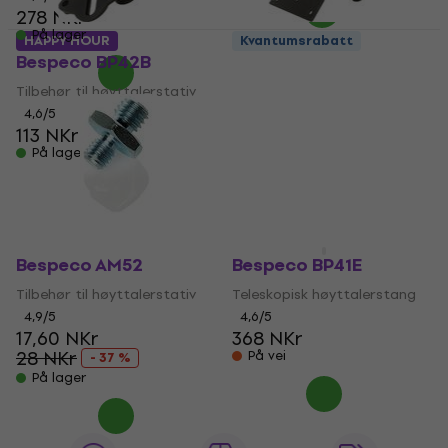
278 NKr
På lager
HAPPY HOUR
Kvantumsrabatt
Bespeco BP42B
Bespeco BP42R
Tilbehør til høyttalerstativ
Tilbehør til høyttalerstativ
4,6
/5
4,6
/5
113 NKr
108 NKr
På lager
På lager
Bespeco AM52
Bespeco BP41E
Tilbehør til høyttalerstativ
Teleskopisk høyttalerstang
4,9
/5
4,6
/5
17,60 NKr
368 NKr
28 NKr
På vei
- 37 %
På lager