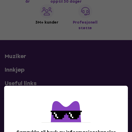
år
opptil 30 dager
3M+ kunder
Profesjonell
støtte
Muziker
Innkjøp
Useful links
Kontakter
Kontakt oss