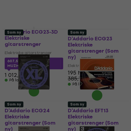
255 NKr
1 012,51 NKr
På lager
På lager
D'Addario ECG23-3D
Som ny
Som ny
Elektriske
D'Addario ECG23
gitarstrenger
Elektriske
gitarstrenger (Som
Elektriske gitarstrenger
ny)
607,52 NKr
med kode
Elektriske gitarstrenger
MUZMUZ-40
195 NKr
1 012,51 NKr
385,11 NKr
- 49 %
På lager
På lager
Som ny
Som ny
D'Addario ECG24
D'Addario EFT13
Elektriske
Elektriske
gitarstrenger (Som
gitarstrenger (Som
ny)
ny)