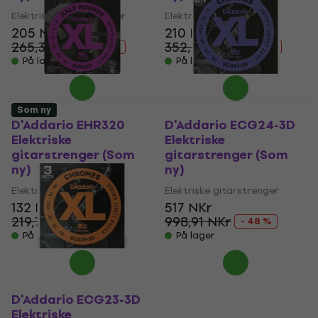
Elektriske gitarstrenger
Elektriske gitarstrenger
205 NKr
210 NKr
265,32 NKr
352,44 NKr
- 23 %
- 40 %
På lager
På lager
Som ny
D'Addario EHR320
D'Addario ECG24-3D
Elektriske
Elektriske
gitarstrenger (Som
gitarstrenger (Som
ny)
ny)
Elektriske gitarstrenger
Elektriske gitarstrenger
132 NKr
517 NKr
219,78 NKr
998,91 NKr
- 40 %
- 48 %
På lager
På lager
D'Addario ECG23-3D
Elektriske