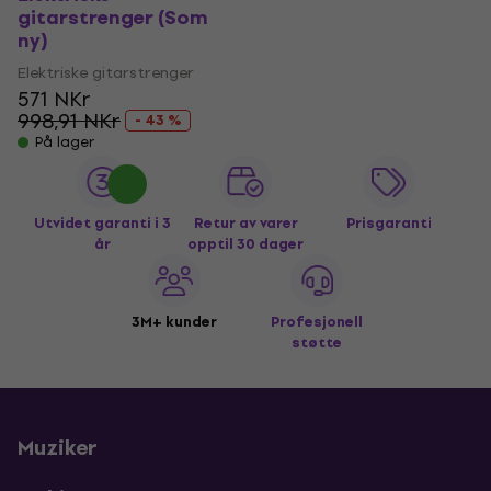
gitarstrenger (Som
ny)
Elektriske gitarstrenger
571 NKr
998,91 NKr
- 43 %
På lager
Utvidet garanti i 3
Retur av varer
Prisgaranti
år
opptil 30 dager
3M+ kunder
Profesjonell
støtte
Muziker