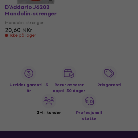
D'Addario J6202
Mandolin-strenger
Mandolin-strenger
20,60 NKr
Ikke på lager
Utvidet garanti i 3
Retur av varer
Prisgaranti
år
opptil 30 dager
3M+ kunder
Profesjonell
støtte