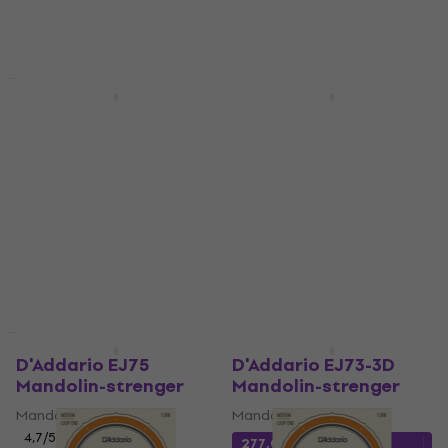
200 NKr
255 NKr
På lager
På lager
Kvantumsrabatt
Kvantumsrabatt
D'Addario EJ74-3D
D'Addario EJM74
Mandolin-strenger
Mandolin-strenger
Mandolin-strenger
Mandolin-strenger
4,3
/5
4
/5
310,23 NKr
med kode
184,44 NKr
med kode
MUZMUZ-30
MUZMUZ-15
445 NKr
222 NKr
På lager
På lager
Som ny
Som ny
D'Addario EJ75
D'Addario EJ73-3D
Mandolin-strenger
Mandolin-strenger
Mandolin-strenger
Mandolin-strenger
4,7
/5
277,04 NKr
med kode