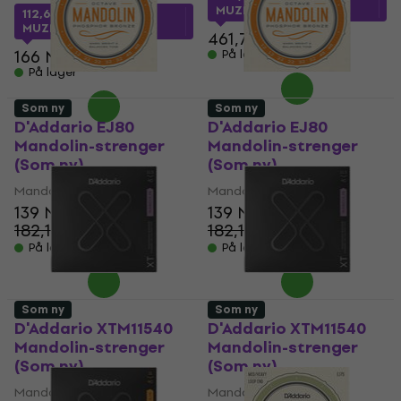
MUZMUZ-40
112,63 NKr
med kode
MUZMUZ-30
461,75 NKr
166 NKr
På lager
På lager
Som ny
Som ny
D'Addario EJ80
D'Addario EJ80
Mandolin-strenger
Mandolin-strenger
(Som ny)
(Som ny)
Mandolin-strenger
Mandolin-strenger
139 NKr
139 NKr
182,16 NKr
182,16 NKr
- 24 %
- 24 %
På lager
På lager
Som ny
Som ny
D'Addario XTM11540
D'Addario XTM11540
Mandolin-strenger
Mandolin-strenger
(Som ny)
(Som ny)
Mandolin-strenger
Mandolin-strenger