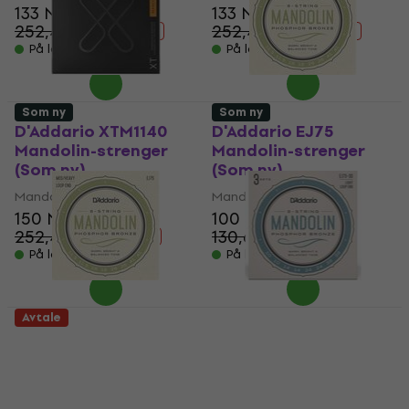
133 NKr
133 NKr
252,45 NKr
252,45 NKr
- 47 %
- 47 %
På lager
På lager
Som ny
Som ny
D'Addario XTM1140
D'Addario EJ75
Mandolin-strenger
Mandolin-strenger
(Som ny)
(Som ny)
Mandolin-strenger
Mandolin-strenger
150 NKr
100 NKr
252,45 NKr
130,68 NKr
- 41 %
- 23 %
På lager
På lager
Avtale
D'Addario EJ75
D'Addario EJ73-3D
Mandolin-strenger
Mandolin-strenger
(Som ny)
(Som ny)
Mandolin-strenger
Mandolin-strenger