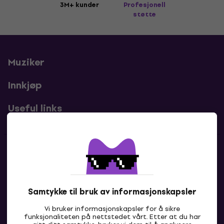
3M+ kunder
Profesjonell
støtte
Muziker
Innkjøp
Useful links
Kontakter
Kontakt oss
Samtykke til bruk av informasjonskapsler
Vi bruker informasjonskapsler for å sikre
funksjonaliteten på nettstedet vårt. Etter at du har