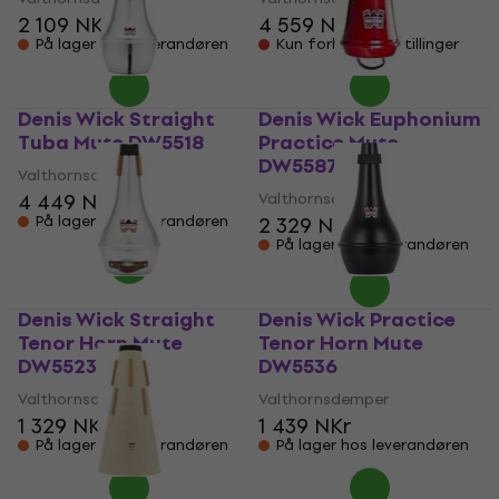
2 109 NKr
4 559 NKr
På lager hos leverandøren
Kun forhåndsbestillinger
Denis Wick Straight
Denis Wick Euphonium
Tuba Mute DW5518
Practice Mute
DW5587
Valthornsdemper
4 449 NKr
Valthornsdemper
På lager hos leverandøren
2 329 NKr
På lager hos leverandøren
Denis Wick Straight
Denis Wick Practice
Tenor Horn Mute
Tenor Horn Mute
DW5523
DW5536
Valthornsdemper
Valthornsdemper
1 329 NKr
1 439 NKr
På lager hos leverandøren
På lager hos leverandøren