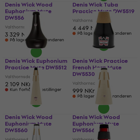
Denis Wick Wood
Denis Wick Tuba
Euphonium Mute
Practice Mute DW5519
DW5562
Valthornsdemper
Valthornsdemper
4 449 NKr
3 329 NKr
På lager hos leverandøren
På lager hos leverandøren
Denis Wick Euphonium
Denis Wick Practice
Practice Mute DW5512
French Horn Mute
DW5530
Valthornsdemper
2 109 NKr
Valthornsdemper
Kun forhåndsbestillinger
999 NKr
På lager hos leverandøren
Denis Wick Wood
Denis Wick Wood
Euphonium Mute
Euphonium Mute
DW5560
DW5566
Valthornsdemper
Valthornsdemper