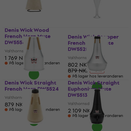
Denis Wick Wood
French Horn Mute
Denis Wick Stopper
DW5554
French Horn Mute
DW5525
Valthornsdemper
1 769 NKr
Valthornsdemper
På lager hos leverandøren
802 NKr
879 NKr
- 9 %
På lager hos leverandøren
Denis Wick Straight
Denis Wick Straight
French Horn DW5524
Euphonium Mute
DW5513
Valthornsdemper
879 NKr
Valthornsdemper
På lager hos leverandøren
2 109 NKr
På lager hos leverandøren