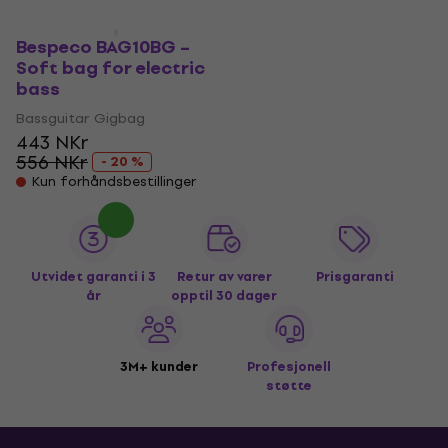
Bespeco BAG10BG –
Soft bag for electric
bass
Bassguitar Gigbag
443 NKr
556 NKr
- 20 %
Kun forhåndsbestillinger
Utvidet garanti i 3
Retur av varer
Prisgaranti
år
opptil 30 dager
3M+ kunder
Profesjonell
støtte