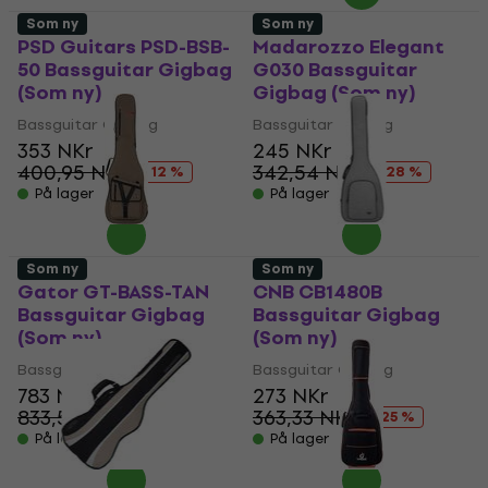
Som ny
Som ny
PSD Guitars PSD-BSB-
Madarozzo Elegant
50 Bassguitar Gigbag
G030 Bassguitar
(Som ny)
Gigbag (Som ny)
Bassguitar Gigbag
Bassguitar Gigbag
353 NKr
245 NKr
400,95 NKr
342,54 NKr
- 12 %
- 28 %
På lager
På lager
Som ny
Som ny
Gator GT-BASS-TAN
CNB CB1480B
Bassguitar Gigbag
Bassguitar Gigbag
(Som ny)
(Som ny)
Bassguitar Gigbag
Bassguitar Gigbag
783 NKr
273 NKr
833,58 NKr
363,33 NKr
- 6 %
- 25 %
På lager
På lager