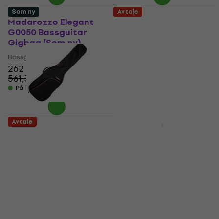
Som ny
Avtale
Madarozzo Elegant
Bespeco BAG430BG
G0050 Bassguitar
Bassguitar Gigbag
Gigbag (Som ny)
(Som ny)
Bassguitar Gigbag
Bassguitar Gigbag
262 NKr
576 NKr
561,33 NKr
826,65 NKr
- 53 %
- 30 %
På lager
På lager
Avtale
Bespeco BAG10BG
Carry-On Bass Gig
Bassguitar Gigbag
Bag
(Som ny)
Bassguitar Gigbag
Bassguitar Gigbag
461 NKr
512 NKr
282 NKr
- 10 %
550,44 NKr
På vei
- 49 %
På lager