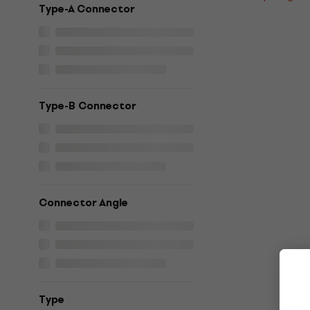
Type-A Connector
Type-B Connector
Connector Angle
Тype