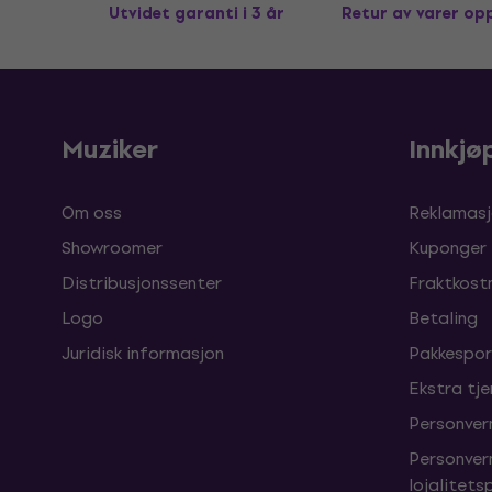
Utvidet garanti i 3 år
Retur av varer op
Muziker
Innkjø
Om oss
Reklamasj
Showroomer
Kuponger
Distribusjonssenter
Fraktkost
Logo
Betaling
Juridisk informasjon
Pakkespor
Ekstra tj
Personver
Personver
lojalitet