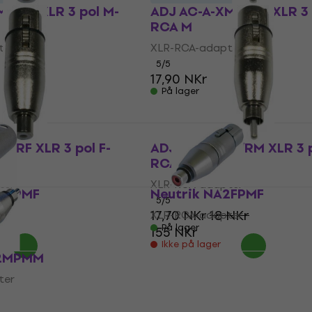
3/RF XLR 3 pol M-
ADJ AC-A-XM3/RM XLR 3 
RCA M
ter
XLR-RCA-adapter
5
/5
17,90 NKr
På lager
3/RF XLR 3 pol F-
ADJ AC-A-XF3/RM XLR 3 p
RCA F
ter
XLR-RCA-adapter
A2MPMF
Neutrik NA2FPMF
5
/5
17,70 NKr
18 NKr
ter
XLR-RCA-adapter
På lager
155 NKr
Ikke på lager
A2MPMM
ter