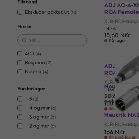
Tilstand
ADJ AC-A-XM
RCA Female
Ekskluder pakket ut
(
10
)
XLR-RCA-adap
Merke
4,7
/5
15,60 NKr
På lager
ADJ
(
4
)
Bespeco
(
2
)
ADJ AC-A-XF
Neutrik
RCA Female
(
4
)
XLR-RCA-adap
Neutrik N
Vurderinger
4,8
/5
20,60 NKr
XLR-RCA-adap
5
(
2
)
På lager
155 NKr
4 og mer
(
6
)
Ikke på lager
Neutrik N
3 og mer
(
6
)
XLR-RCA-adap
2 og mer
(
6
)
166 NKr
Ikke på lager