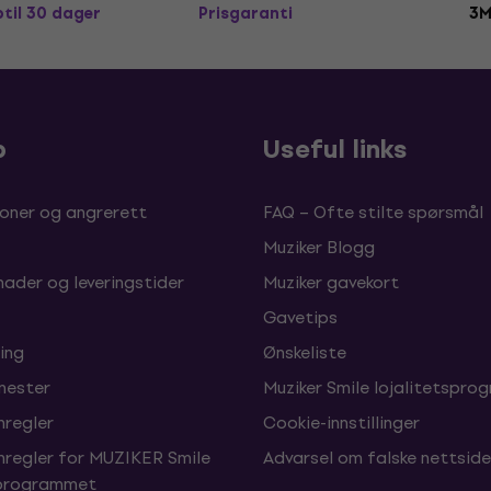
ptil 30 dager
Prisgaranti
3M
p
Useful links
oner og angrerett
FAQ – Ofte stilte spørsmål
Muziker Blogg
nader og leveringstider
Muziker gavekort
Gavetips
ing
Ønskeliste
enester
Muziker Smile lojalitetspro
nregler
Cookie-innstillinger
nregler for MUZIKER Smile
Advarsel om falske nettside
sprogrammet