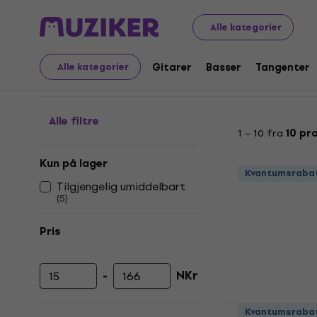
Musikkinstrumenter
Tilbehør
Kabler, kontakter og ad
Alle kategorier
XLR-RCA-adaptere
Gitarer
Basser
Tangenter
Alle kategorier
Alle filtre
1 – 10 fra
10 pr
Kun på lager
Kvantumsraba
Tilgjengelig umiddelbart
(
5
)
Pris
-
NKr
Minimumspris
Maksimal pris
Kvantumsraba