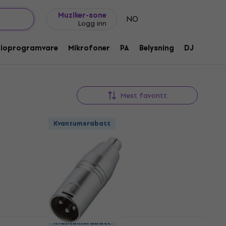
Gavetips
FAQ
Muziker Blogg
Muziker-sone
NO
Logg inn
dioprogramvare
Mikrofoner
PA
Belysning
DJ
Hodet
Mest favoritt
Kvantumsrabatt
Kvantumsrabatt