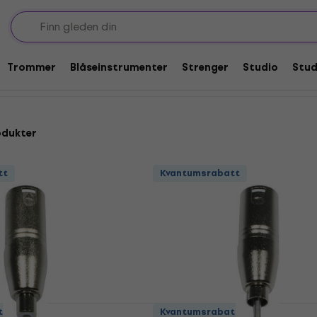
aptere
Koblingsadaptere
XLR-RCA-adaptere
Trommer
Blåseinstrumenter
Strenger
Studio
Stu
odukter
tt
Kvantumsrabatt
tt
Kvantumsrabatt