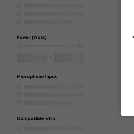
n
Power (Watt)
-
Microphone Input
Compatible with