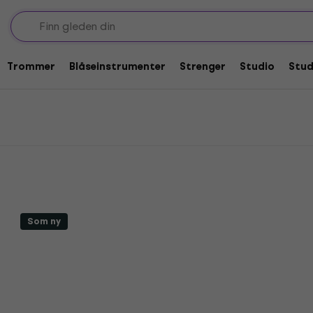
ner
Trommer
Blåseinstrumenter
Strenger
Studio
Stu
Som ny