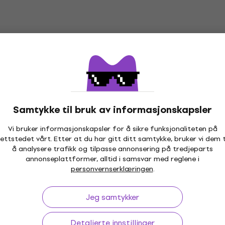
Behringer ECM Pro Målemikrofon (Som
ny)
Målemikrofon
365 NKr
480,15 NKr
- 24 %
På lager
Samtykke til bruk av informasjonskapsler
Vi bruker informasjonskapsler for å sikre funksjonaliteten på
ettstedet vårt. Etter at du har gitt ditt samtykke, bruker vi dem t
å analysere trafikk og tilpasse annonsering på tredjeparts
annonseplattformer, alltid i samsvar med reglene i
ptil 30 dager
Prisgaranti
3M
personvernserklæringen
.
Jeg samtykker
p
Useful links
Detaljerte innstillinger