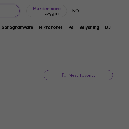
Gavetips
FAQ
Muziker Blogg
Muziker-sone
NO
Logg inn
dioprogramvare
Mikrofoner
PA
Belysning
DJ
Hodet
Mest favoritt