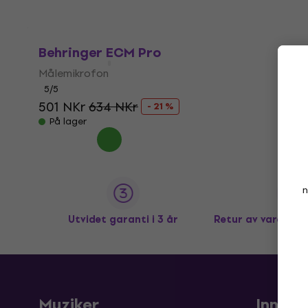
Behringer ECM Pro
Målemikrofon
5
/5
501 NKr
634 NKr
- 21 %
På lager
n
Utvidet garanti i 3 år
Retur av varer op
Muziker
Innkjø