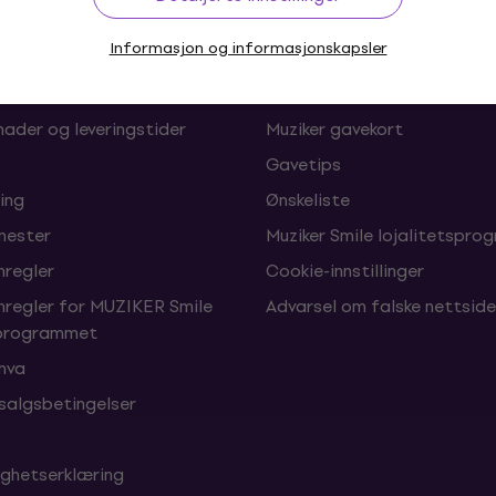
Informasjon og informasjonskapsler
oner og angrerett
FAQ – Ofte stilte spørsmål
Muziker Blogg
nader og leveringstider
Muziker gavekort
Gavetips
ing
Ønskeliste
enester
Muziker Smile lojalitetspro
nregler
Cookie-innstillinger
nregler for MUZIKER Smile
Advarsel om falske nettside
sprogrammet
 mva
 salgsbetingelser
ighetserklæring