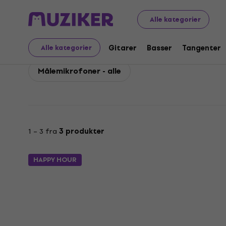
Behringer
Mikrofoner
Behringer Målemikrofoner
Alle kategorier
Behringer Målemikrofo
Gitarer
Basser
Tangenter
Alle kategorier
Målemikrofoner - alle
1 – 3 fra
3 produkter
HAPPY HOUR