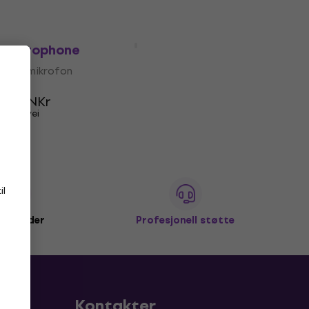
Behringer ECM 8000 Measurement
Microphone
Målemikrofon
4,6
/5
297 NKr
På vei
il
+ kunder
Profesjonell støtte
Kontakter