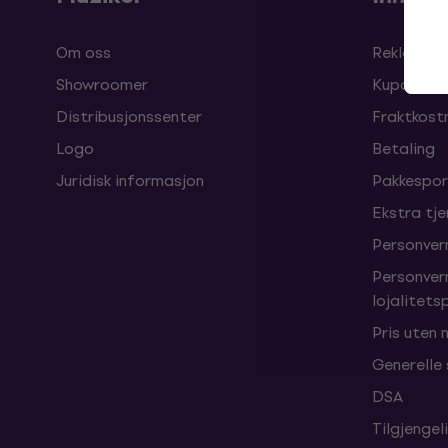
Om oss
Reklamasj
Showroomer
Kuponger
Distribusjonssenter
Fraktkost
Logo
Betaling
Juridisk informasjon
Pakkespor
Ekstra tj
Personver
Personver
lojalitet
Pris uten
Generelle
DSA
Tilgjengel