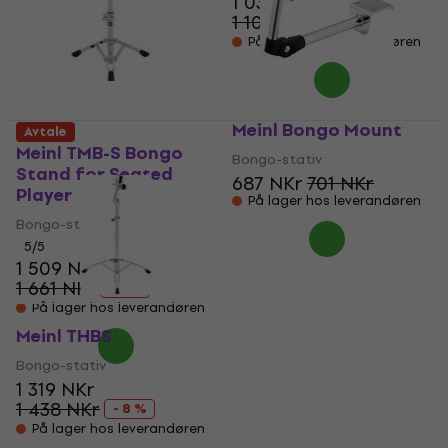
1 039 NKr
1 102 NKr
- 6 %
På lager hos leverandøren
Meinl Bongo Mount
Avtale
Meinl TMB-S Bongo
Bongo-stativ
Stand for Seated
687 NKr
701 NKr
Player
På lager hos leverandøren
Bongo-stativ
5
/5
1 509 NKr
1 661 NKr
- 9 %
På lager hos leverandøren
Meinl THBS
Bongo-stativ
1 319 NKr
1 438 NKr
- 8 %
På lager hos leverandøren