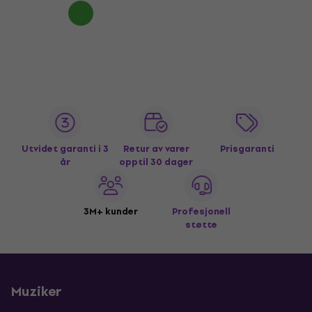
Utvidet garanti i 3
Retur av varer
Prisgaranti
år
opptil 30 dager
3M+ kunder
Profesjonell
støtte
Muziker