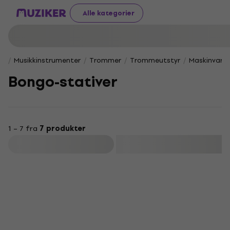
Alle kategorier
Musikkinstrumenter
Trommer
Trommeutstyr
Maskinvare 
Bongo-stativer
1 – 7 fra
7 produkter
Filter
Avtale