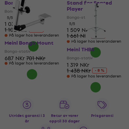
Bongo Stand
Stand for Seated
Player
Bongo-stativ
Bongo-stativ
5
/5
1 039 NKr
5
/5
1 102 NKr
1 509 NKr
- 6 %
1 661 NKr
På lager hos leverandøren
- 9 %
På lager hos leverandøren
Meinl Bongo Mount
Meinl THBS
Bongo-stativ
687 NKr
701 NKr
Bongo-stativ
På lager hos leverandøren
1 319 NKr
1 438 NKr
- 8 %
På lager hos leverandøren
Utvidet garanti i 3
Retur av varer
Prisgaranti
år
opptil 30 dager