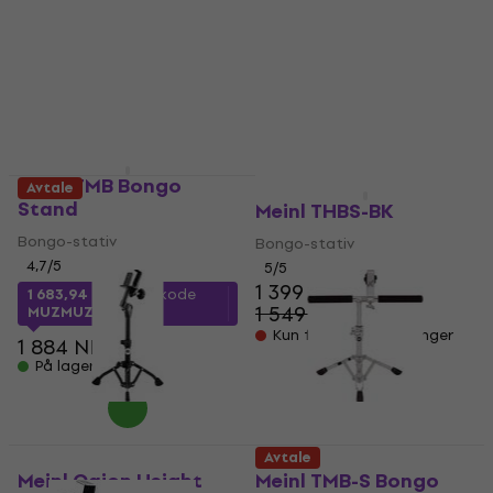
Meinl TMB Bongo
Avtale
Avtale
Stand
Meinl THBS-BK
Bongo-stativ
Bongo-stativ
4,7
/5
5
/5
1 399 NKr
1 683,94 NKr
med kode
1 549 NKr
MUZMUZ-10
- 10 %
Kun forhåndsbestillinger
1 884 NKr
På lager
Avtale
Meinl Cajon Height
Meinl TMB-S Bongo