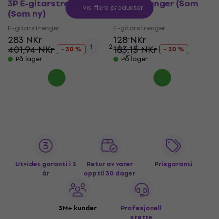
3P E-gitarstrenger
gitarstrenger (Som
Vis flere produkter
(Som ny)
ny)
E-gitarstrenger
E-gitarstrenger
283 NKr
128 NKr
1
2
401,94 NKr
183,15 NKr
- 30 %
- 30 %
På lager
På lager
Utvidet garanti i 3
Retur av varer
Prisgaranti
år
opptil 30 dager
3M+ kunder
Profesjonell
støtte