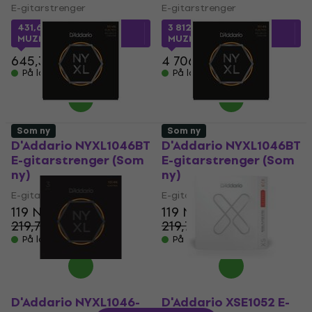
E-gitarstrenger
E-gitarstrenger
431,67 NKr
med kode
3 812,17 NKr
med kode
MUZMUZ-30
MUZMUZ-15
645,34 NKr
4 706,51 NKr
På lager
På lager
Som ny
Som ny
D'Addario NYXL1046BT
D'Addario NYXL1046BT
E-gitarstrenger (Som
E-gitarstrenger (Som
ny)
ny)
E-gitarstrenger
E-gitarstrenger
119 NKr
119 NKr
219,78 NKr
219,78 NKr
- 46 %
- 46 %
På lager
På lager
D'Addario NYXL1046-
D'Addario XSE1052 E-