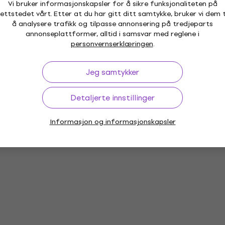
Vi bruker informasjonskapsler for å sikre funksjonaliteten på
2 119 NKr
2 330 NKr
- 9 %
ettstedet vårt. Etter at du har gitt ditt samtykke, bruker vi dem t
På lager hos leverandøren
å analysere trafikk og tilpasse annonsering på tredjeparts
annonseplattformer, alltid i samsvar med reglene i
Avtale
personvernserklæringen
.
Tama MTH800 Double Tom Holder
Tom-Tom-holder
Jeg samtykker
1 719 NKr
1 884 NKr
- 9 %
På lager hos leverandøren
Detaljerte innstillinger
Informasjon og informasjonskapsler
Avtale
Tama Swivel-Wing Tom Holder Black
Nickel MTH1000BN
Tom-Tom-holder
2 119 NKr
2 330 NKr
- 9 %
På lager hos leverandøren