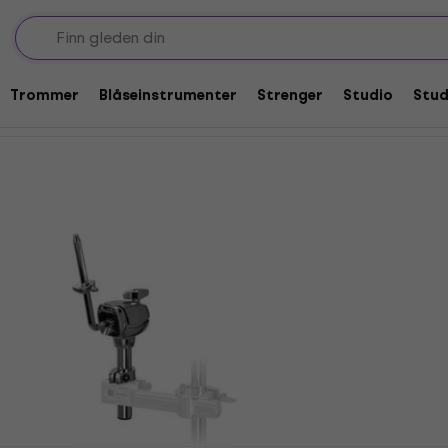
r
Tilbud: Tomholdere og fester
fester
Trommer
Blåseinstrumenter
Strenger
Studio
Stu