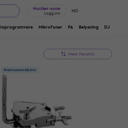
Gavetips
FAQ
Muziker Blogg
Muziker-sone
NO
Logg inn
dioprogramvare
Mikrofoner
PA
Belysning
DJ
Hodet
Mest favoritt
Kvantumsrabatt