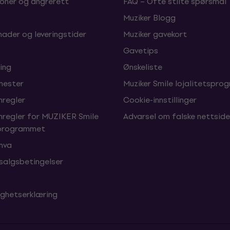
oner og angrerett
FAQ – Ofte stilte spørsmål
Muziker Blogg
nader og leveringstider
Muziker gavekort
Gavetips
ing
Ønskeliste
enester
Muziker Smile lojalitetspro
nregler
Cookie-innstillinger
nregler for MUZIKER Smile
Advarsel om falske nettside
sprogrammet
 mva
 salgsbetingelser
ighetserklæring