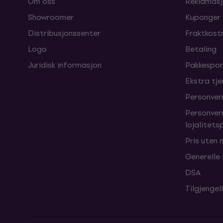
Om oss
Reklamasj
Showroomer
Kuponger
Distribusjonssenter
Fraktkost
Logo
Betaling
Juridisk informasjon
Pakkespor
Ekstra tj
Personver
Personver
lojalitet
Pris uten
Generelle
DSA
Tilgjengel