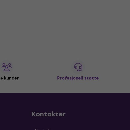
+ kunder
Profesjonell støtte
Kontakter