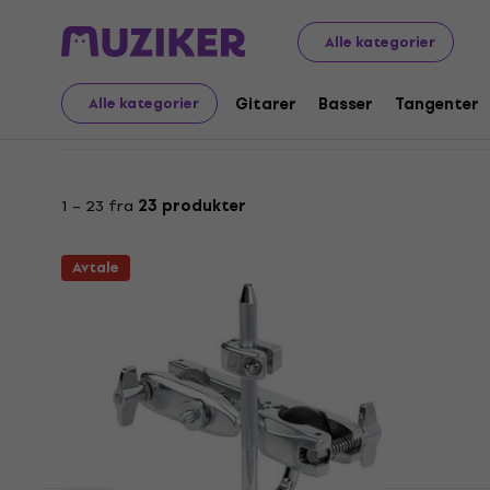
Tilbud
Musikkinstrumenter
Trommer
Trommeutsty
Alle kategorier
Tilbud: Tomholdere og 
Gitarer
Basser
Tangenter
Alle kategorier
1 – 23 fra
23 produkter
Avtale