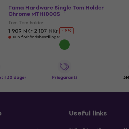
Tama Hardware Single Tom Holder
Chrome MTH1000S
Tom-Tom-holder
1 909 NKr
2 107 NKr
- 9 %
Kun forhåndsbestillinger
ptil 30 dager
Prisgaranti
3M
p
Useful links