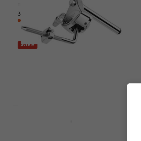
Tom-Tom-holder
355 NKr
434 NKr
- 18 %
På vei
Avtale
Tama MTH900AS Single Tom Holder
Tom-Tom-holder
3,5
/5
490 NKr
546 NKr
- 10 %
På lager hos leverandøren
Avtale
Tama MTH900BS Single Tom Holder
Tom-Tom-holder
5
/5