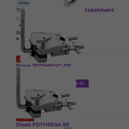
Kvantumsrabatt
Tama MC69 Single Tom Attachment
Tom-Tom-holder
4,9
/5
505 NKr
645 NKr
- 22 %
På lager
Avtale
Dixon PDTH950C-SP
Tom-Tom-holder
379,50 NKr
med kode
MUZMUZ-10
434 NKr
På lager
Avtale
Dixon PDTH950A-SP