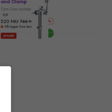
and Clamp
Tom-Tom-holder
5
/5
520 NKr
746 NKr
- 30 %
På lager hos leverandøren
Avtale
Tama Single Tom Holder MTH50S
Tom-Tom-holder
5
/5
574 NKr
725 NKr
- 21 %
Kun forhåndsbestillinger
Avtale
Mapex MSSTCBC
Tom-Tom-holder
5
/5