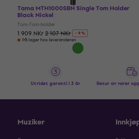
Tama MTH1000SBN Single Tom Holder
Black Nickel
Tom-Tom-holder
1 909 NKr
2 107 NKr
- 9 %
På lager hos leverandøren
Utvidet garanti i 3 år
Retur av varer op
Muziker
Innkjø