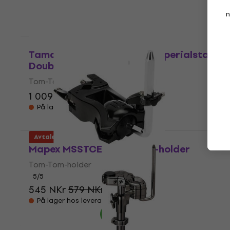
1 509 NKr
1 661 NKr
- 9 %
Kun forhåndsbestillinger
n
Avtale
Tama MTH600 Omni-ball Imperialstar
Double Tom Holder
Tom-Tom-holder
1 009 NKr
1 215 NKr
- 17 %
På lager hos leverandøren
Avtale
Mapex MSSTCEB Tom-Tom-holder
Tom-Tom-holder
5
/5
545 NKr
579 NKr
- 6 %
På lager hos leverandøren