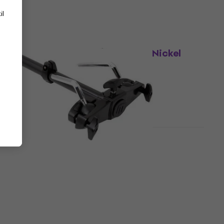
567 NKr
623 NKr
- 9 %
På lager hos leverandøren
il
Avtale
Tama Double Tom Holder Black Nickel
MTH1000U
Tom-Tom-holder
2 119 NKr
2 330 NKr
- 9 %
På lager hos leverandøren
Mapex TH652EB Tom-Tom-holder
Tom-Tom-holder
1 149 NKr
1 326 NKr
- 13 %
På lager hos leverandøren