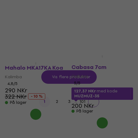
Controlled Sound
Castanets
Coated 14'' (Dot)
Kastanjetter
Trommeskinn
4,8
/5
233 NKr
4,7
/5
322 NKr
307 NKr
- 28 %
367 NKr
På lager
- 16 %
På lager
Noicetone S035-1
Cabasa 7cm
Mahalo MKA17KA Koa
Cabasa
Kalimba
Vis flere produkter
5
/5
4,8
/5
290 NKr
127,37 NKr
med kode
322 NKr
MUZMUZ-35
- 10 %
...
1
2
3
101
På lager
200 NKr
På lager