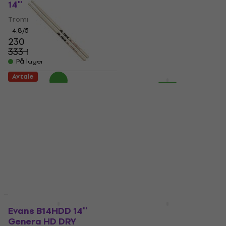
14''
Black
Trommeskinn
Mekanisk metronom
4,8
/5
4,6
/5
230 NKr
380 NKr
333 NKr
422 NKr
- 31 %
- 10 %
På lager
På lager
Avtale
Avtale
Vic Firth American
Behringer BC1500
Classic 7A
Mikrofonsett for trommer
Trommestikker
4,5
/5
1 589 NKr
4,9
/5
1 772 NKr
126 NKr
155 NKr
- 10 %
- 19 %
På lager
På lager
Avtale
HAPPY HOUR
Evans B14HDD 14''
Gibraltar 9608E
Genera HD DRY
Trommetrone