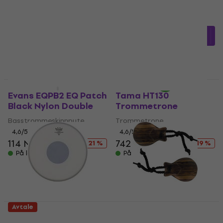
Pack 2025
Maracas
Trommenaskinvaresett
4,8
/5
5
/5
119,69 NKr
med kode
2 109 NKr
MUZMUZ-15
På lager
144 NKr
På lager
Avtale
Avtale
Evans EQPB2 EQ Patch
Tama HT130
Black Nylon Double
Trommetrone
Basstrommeskinnpute
Trommetrone
4,6
/5
4,6
/5
114 NKr
144 NKr
742 NKr
913 NKr
- 21 %
- 19 %
På lager
På lager
Avtale
Remo CS-0114-10
GEWA 830415