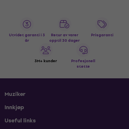
Utvidet garanti i 3
Retur av varer
Prisgaranti
år
opptil 30 dager
3M+ kunder
Profesjonell
støtte
Muziker
Innkjøp
Useful links