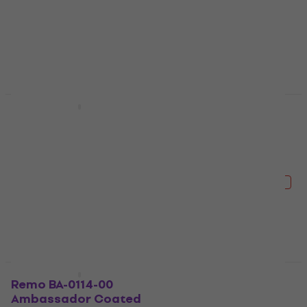
5
/5
4,9
/5
445 NKr
250 NKr
278 NKr
På lager
- 10 %
På lager
Avtale
Avtale
Noicetone DP266
Vic Firth American
Classic 5B
Maracas
Trommestikker
4,5
/5
4,9
/5
97,91 NKr
med kode
131 NKr
155 NKr
MUZMUZ-10
- 15 %
På lager
110 NKr
På lager
Avtale
Avtale
Remo BA-0114-00
Cherub WSM-330-BK
Ambassador Coated
Mekanisk metronom