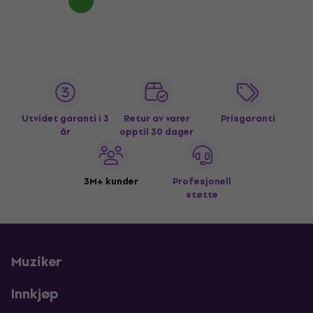
Utvidet garanti i 3
Retur av varer
Prisgaranti
år
opptil 30 dager
3M+ kunder
Profesjonell
støtte
Muziker
Innkjøp