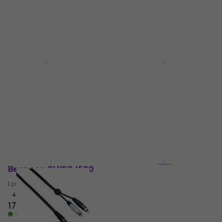
Kvantumsrabatt
Kvantumsrabatt
Bespeco RCW300
Bespeco SL2R180
Lydkabel
Lydkabel
4,5
/5
5
/5
168 NKr
86,40 NKr
med kode
På lager
MUZMUZ-10
96 NKr
På lager
Kvantumsrabatt
Bespeco SLYS2J500
Bespeco
EAYMS2MX150
Lydkabel
Lydkabel
4,7
/5
173 NKr
177 NKr
4,6
/5
På lager
144 NKr