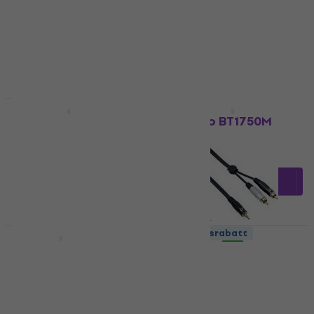
177 NKr
93,61 NKr
med kode
På lager
MUZMUZ-5
102 NKr
På lager
Kvantumsrabatt
Kvantumsrabatt
Bespeco EAMC300
Bespeco BT1750M
Lydkabel
Lydkabel
4,5
/5
4,3
/5
92,60 NKr
91,14 NKr
med kode
På lager
MUZMUZ-5
100 NKr
På lager
Kvantumsrabatt
Kvantumsrabatt
Bespeco BS100S
Bespeco EAYMSR300
Lydkabel
Lydkabel
4,8
/5
4,8
/5
63,70 NKr
188 NKr
På lager
På lager