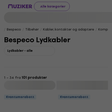
Alle kategorier
Bespeco
Tilbehør
Kabler, kontakter og adaptere
Komplet
Bespeco Lydkabler
Lydkabler - alle
1 – 34 fra
101 produkter
Filter
Kvantumsrabatt
Kvantumsrabatt