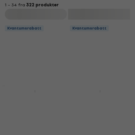
1 – 34 fra
322 produkter
Filter
Kvantumsrabatt
Kvantumsrabatt
Kvantumsrabatt
Kvantumsrabatt
Bespeco IRO200BK
Bespeco IRO300BK
Black
Black
Instrumentkabel
Instrumentkabel
4,6
/5
4,6
/5
92 NKr
106 NKr
På lager
På lager