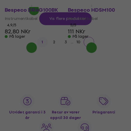
Bespeco DRAG100BK
Bespeco HDSM100
Instrumentkabel
Høyttalerkabel
Vis flere produkter
4,9
/5
5
/5
82,80 NKr
111 NKr
På lager
På lager
...
1
2
3
10
Utvidet garanti i 3
Retur av varer
Prisgaranti
år
opptil 30 dager