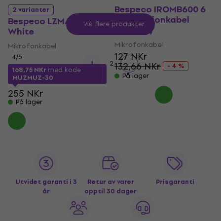
Bespeco IROMB600 6
2 varianter
m Mikrofonkabel
Bespeco LZMA450
Vis flere produkter
(Som ny)
White
Mikrofonkabel
Mikrofonkabel
127 NKr
4
/5
1
2
132,66 NKr
- 4 %
168,75 NKr
med kode
På lager
MUZMUZ-30
255 NKr
På lager
Utvidet garanti i 3
Retur av varer
Prisgaranti
år
opptil 30 dager