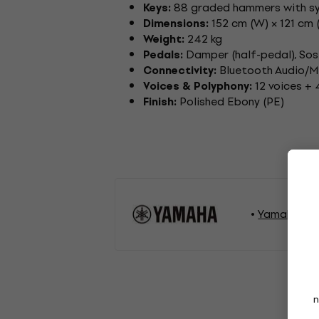
88 graded hammers with syn
Keys:
152 cm (W) × 121 cm 
Dimensions:
242 kg
Weight:
Damper (half-pedal), Sos
Pedals:
Bluetooth Audio/MI
Connectivity:
12 voices + 
Voices & Polyphony:
Polished Ebony (PE)
Finish:
Yamaha Ta
n