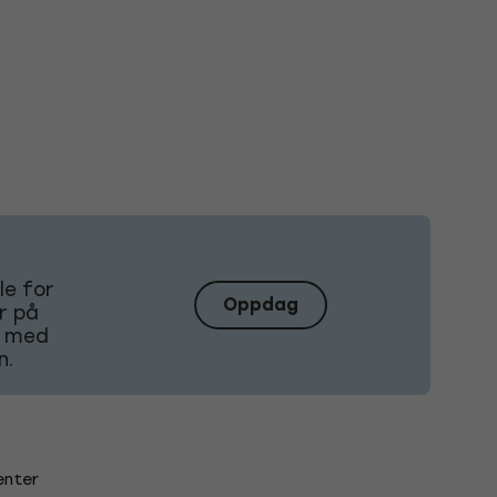
le for
Oppdag
r på
le med
n.
nter