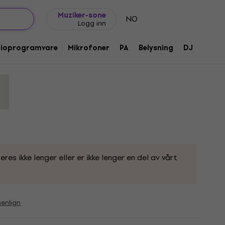
Gavetips
FAQ
Muziker Blogg
Muziker-sone
NO
Logg inn
H
dioprogramvare
Mikrofoner
PA
Belysning
DJ
Hodet
e:
1192528
s ikke lenger eller er ikke lenger en del av vårt
nlign