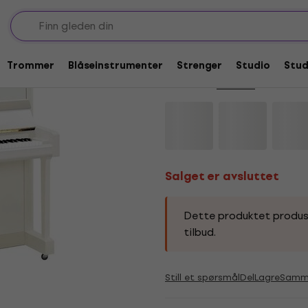
Salget er avsluttet
Yamaha B3E TC3 PW
Trommer
Blåseinstrumenter
Strenger
Studio
Stu
Merkevare:
Yamaha
Produktkod
Salget er avsluttet
Dette produktet produsere
tilbud.
Still et spørsmål
Del
Lagre
Samme