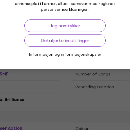
sjoner
annonseplattformer, alltid i samsvar med reglene i
personvernserklæringen
.
Jeg samtykker
t Piano
Piano
,
Detaljerte innstillinger
Informasjon og informasjonskapsler
ies Special
Sound Systems
SMF
Number of Songs
Recording Function
b, Brilliance
er Action
Colour