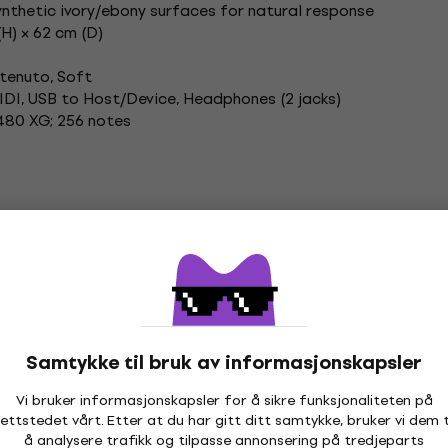
thetic ivory/ebony surfaces for natural response
(H) × 62 cm (D)
tenuto, Soft
DI, USB to Host/Device, Headphones (2 jacks)
480 XG; 256 notes
ngenter
Yamaha Pianoer
Samtykke til bruk av informasjonskapsler
Vi bruker informasjonskapsler for å sikre funksjonaliteten på
ettstedet vårt. Etter at du har gitt ditt samtykke, bruker vi dem t
å analysere trafikk og tilpasse annonsering på tredjeparts