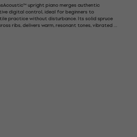
sAcoustic™ upright piano merges authentic
ive digital control, ideal for beginners to
ile practice without disturbance. Its solid spruce
ross ribs, delivers warm, resonant tones, vibrated by
sAcoustic™ Mode for...