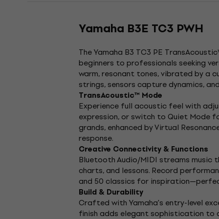
Yamaha B3E TC3 PWH
The Yamaha B3 TC3 PE TransAcoustic™ u
beginners to professionals seeking ver
warm, resonant tones, vibrated by a 
strings, sensors capture dynamics, and 
TransAcoustic™ Mode
Experience full acoustic feel with adj
expression, or switch to Quiet Mode 
grands, enhanced by Virtual Resonance
response.
Creative Connectivity & Functions
Bluetooth Audio/MIDI streams music th
charts, and lessons. Record performan
and 50 classics for inspiration—perfect
Build & Durability
Crafted with Yamaha's entry-level exce
finish adds elegant sophistication to