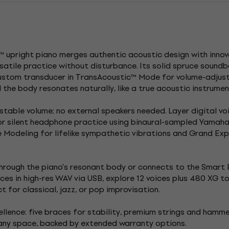
pright piano merges authentic acoustic design with innovati
satile practice without disturbance. Its solid spruce soundbo
custom transducer in TransAcoustic™ Mode for volume-adju
the body resonates naturally, like a true acoustic instrument
ustable volume; no external speakers needed. Layer digital v
for silent headphone practice using binaural-sampled Yamah
 Modeling for lifelike sympathetic vibrations and Grand Ex
rough the piano's resonant body or connects to the Smart Pi
ces in high-res WAV via USB, explore 12 voices plus 480 XG 
 for classical, jazz, or pop improvisation.
llence: five braces for stability, premium strings and hamme
 any space, backed by extended warranty options.