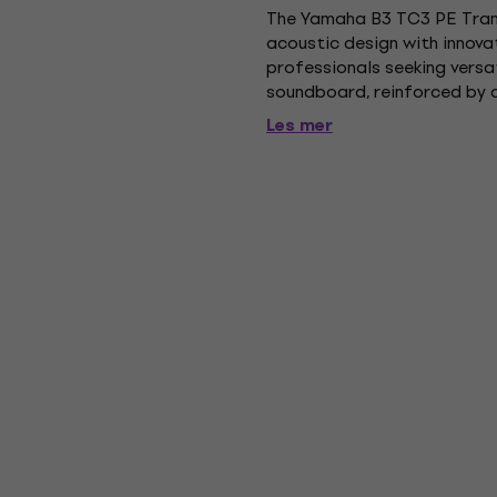
The Yamaha B3 TC3 PE Tran
acoustic design with innovat
professionals seeking versat
soundboard, reinforced by c
a custom transducer in Tran
Les mer