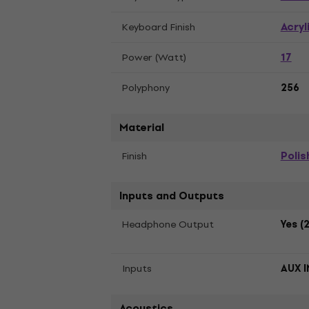
Acryl
Keyboard Finish
17
Power (Watt)
Polyphony
256
Material
Polis
Finish
Inputs and Outputs
Headphone Output
Yes (2
Inputs
AUX I
Acoustics