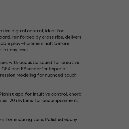
ve digital control, ideal for
ard, reinforced by cross ribs, delivers
stable play—hammers halt before
 at any level.
oices with acoustic sound for creative
a CFX and Bösendorfer Imperial
pression Modeling for nuanced touch
anist app for intuitive control, chord
tones, 20 rhythms for accompaniment,
rs for enduring tone. Polished ebony