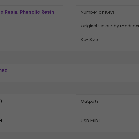
ic Resin
Phenolic Resin
,
Number of Keys
Original Colour by Produce
Key Size
hed
)
Outputs
N
USB MIDI