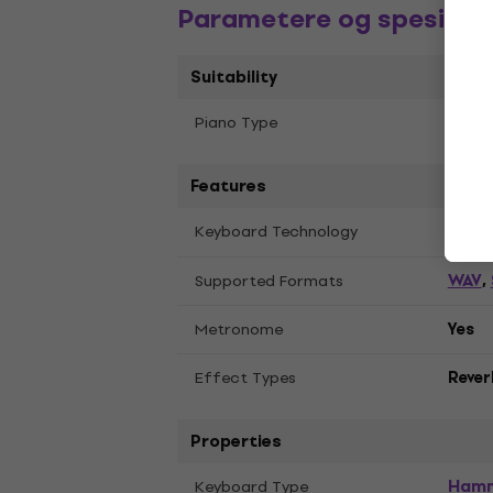
Parametere og spesifika
Suitability
Silen
Piano Type
Features
b Ser
Keyboard Technology
WAV
Supported Formats
,
Metronome
Yes
Effect Types
Rever
Properties
Hamm
Keyboard Type