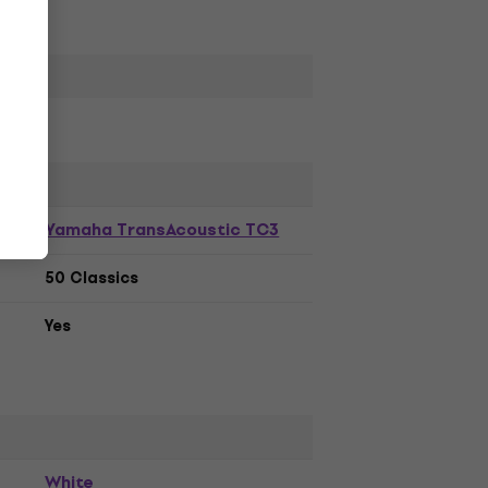
Yamaha TransAcoustic TC3
50 Classics
Yes
White