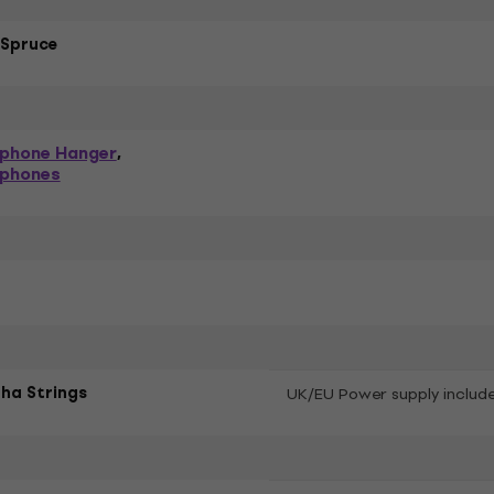
 Spruce
phone Hanger
,
phones
ha Strings
UK/EU Power supply includ