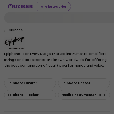
Alle kategorier
Epiphone
Epiphone - For Every Stage. Fretted instruments, amplifiers,
strings and accessories are known worldwide for offering
the best combination of quality, performance and value.
One of Gibson’s most formidable competitors through the
first half of the 20th century, Epiphone was acquired by
Gibson Guitar in 1957. Headquartered in Nashville, Tennessee,
Epiphone Gitarer
Epiphone Basser
Epiphone is part of the Gibson family of brands.
Epiphone Tilbehør
Musikkinstrumenter - alle