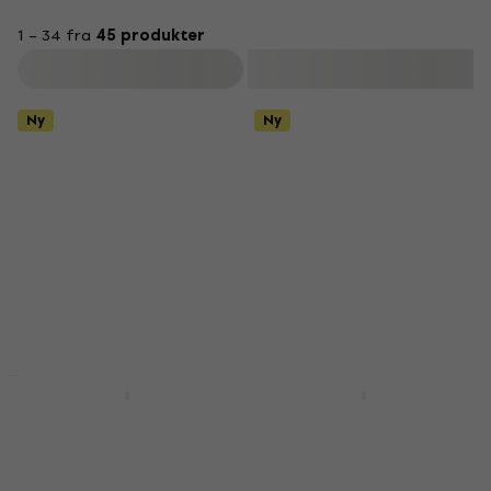
1 – 34 fra
45 produkter
Filter
Ny
Ny
Ny
Ny
Epiphone Les Paul
Epiphone SG Tribute
Tribute Plus Vintage
Plus Cherry Burst
Sunburst Elektrisk
Elektrisk gitar
gitar
Elektrisk gitar