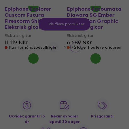
Epiphone Explorer
Epiphone Fatoumata
Custom Futura
Diawara SG Ember
Firestorm Shift
Red-Malian Graphic
Vis flere produkter
Elektrisk gitar
Elektrisk gitar
Elektrisk gitar
Elektrisk gitar
11 119 NKr
6 689 NKr
1
2
Kun forhåndsbestillinger
På lager hos leverandøren
Utvidet garanti i 3
Retur av varer
Prisgaranti
år
opptil 30 dager