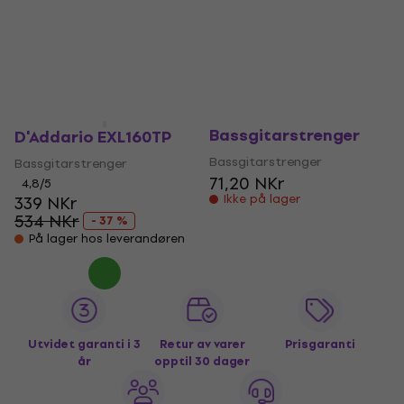
Bassgitarstrenger
Bassgitarstrenger
263 NKr
681 NKr
462,33 NKr
769,23 NKr
- 43 %
- 11 %
På lager
På lager
D'Addario XLB050
Bassgitarstrenger
D'Addario EXL160TP
Bassgitarstrenger
Bassgitarstrenger
71,20 NKr
4,8
/5
Ikke på lager
339 NKr
534 NKr
- 37 %
På lager hos leverandøren
Utvidet garanti i 3
Retur av varer
Prisgaranti
år
opptil 30 dager