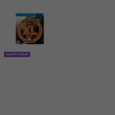
HAPPY HOUR
D'Addario EXL 160 BT
D'Addario EXL 160
Nickel Wound
Bassgitarstrenger
Bassgitarstrenger
4,8
/5
222 NKr
4,8
/5
322 NKr
244 NKr
- 31 %
322 NKr
På lager
- 24 %
På lager
D'Addario EPS 230
D'Addario EXL 230