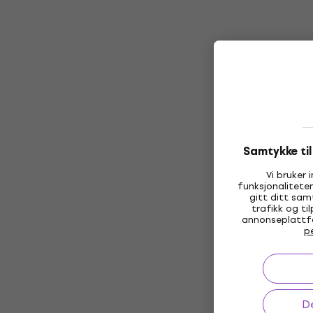
Samtykke ti
Vi bruker 
funksjonalitete
gitt ditt samt
trafikk og ti
annonseplattfor
p
De