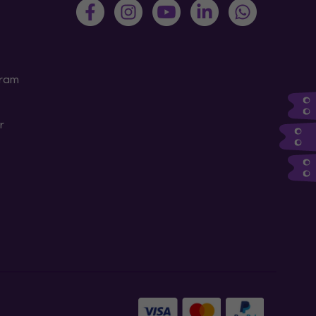
gram
r