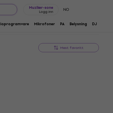
Gavetips
FAQ
Muziker Blogg
Muziker-sone
NO
Logg inn
dioprogramvare
Mikrofoner
PA
Belysning
DJ
Hodet
Mest favoritt