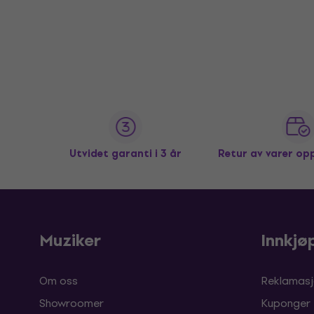
Utvidet garanti i 3 år
Retur av varer op
Muziker
Innkjø
Om oss
Reklamasj
Showroomer
Kuponger