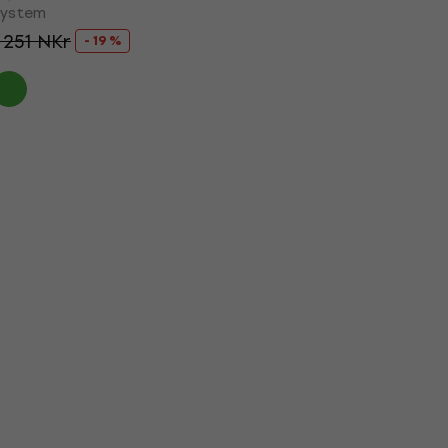
system
 251 NKr
- 19 %