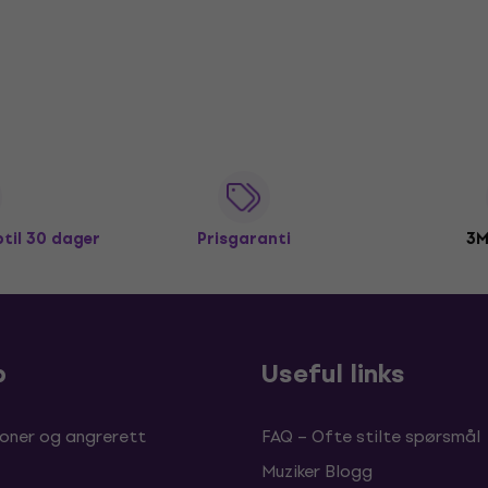
ptil 30 dager
Prisgaranti
3M
p
Useful links
oner og angrerett
FAQ – Ofte stilte spørsmål
Muziker Blogg