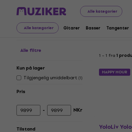
Audio Video Tech
Foto og video
Digitale videokamer
Alle kategorier
Smarte kamerasystem
Gitarer
Basser
Tangenter
Alle kategorier
Alle filtre
1 – 1 fra
1 prod
Kun på lager
HAPPY HOUR
Tilgjengelig umiddelbart
(
1
)
Pris
-
NKr
Minimumspris
Maksimal pris
YoloLiv Yo
Tilstand