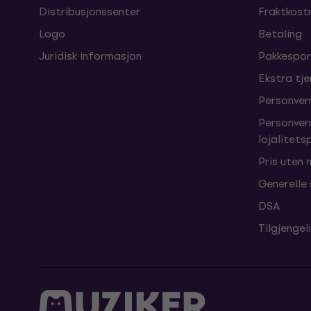
Distribusjonssenter
Fraktkost
Logo
Betaling
Juridisk informasjon
Pakkespor
Ekstra tj
Personver
Personver
lojalitet
Pris uten
Generelle
DSA
Tilgjengel