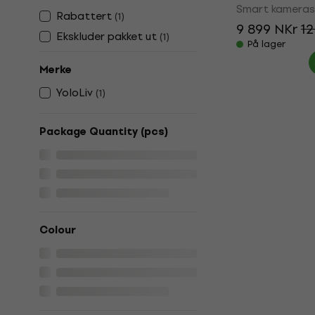
Smart kamera
Rabattert
(
1
)
9 899 NKr
12
Ekskluder pakket ut
(
1
)
På lager
Merke
YoloLiv
(
1
)
Package Quantity (pcs)
Colour