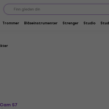
aer
Smarte kamerasystemer
er
Trommer
Blåseinstrumenter
Strenger
Studio
Stu
ukter
loCam S7