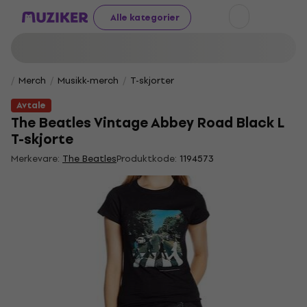
Alle kategorier
Merch
Musikk-merch
T-skjorter
Avtale
The Beatles Vintage Abbey Road Black L
T-skjorte
Merkevare:
The Beatles
Produktkode:
1194573