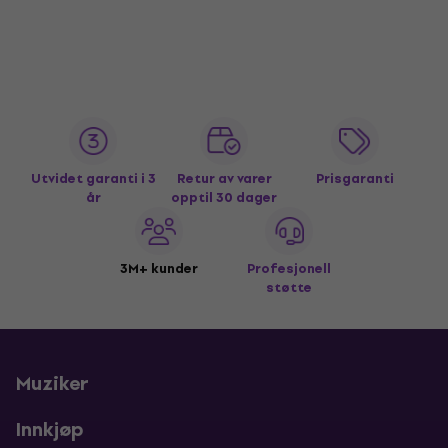
Utvidet garanti i 3
Retur av varer
Prisgaranti
år
opptil 30 dager
3M+ kunder
Profesjonell
støtte
Muziker
Innkjøp