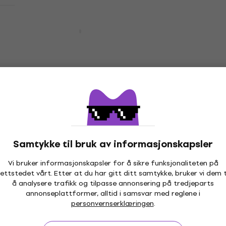
Nesten som ny
Bespeco PX1A
Tilbehør
3,5
/5
207,83 NKr
med kode
MUZMUZ-20
268 NKr
På lager
Nesten som ny
Bespeco PX1A (Nesten som ny)
Tilbehør
79,60 NKr
265 NKr
- 70 %
Samtykke til bruk av informasjonskapsler
På lager
Vi bruker informasjonskapsler for å sikre funksjonaliteten på
ettstedet vårt. Etter at du har gitt ditt samtykke, bruker vi dem t
Kvantumsrabatt
å analysere trafikk og tilpasse annonsering på tredjeparts
Bespeco PX1A (Nesten som ny)
annonseplattformer, alltid i samsvar med reglene i
Tilbehør
personvernserklæringen
.
79,50 NKr
265 NKr
- 70 %