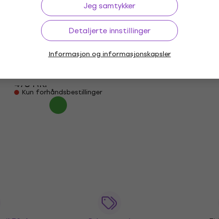
På lager
Jeg samtykker
Detaljerte innstillinger
Bespeco MS3P
Informasjon og informasjonskapsler
Notestativ
4,6
/5
478 NKr
Kun forhåndsbestillinger