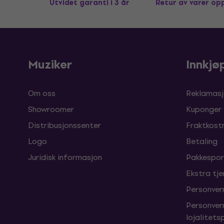
Utvidet garanti i 3 år
Retur av varer op
Muziker
Innkjø
Om oss
Reklamasj
Showroomer
Kuponger
Distribusjonssenter
Fraktkost
Logo
Betaling
Juridisk informasjon
Pakkespor
Ekstra tj
Personver
Personver
lojalitet