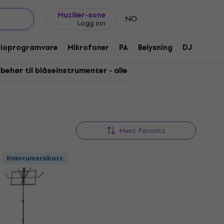
Gavetips
FAQ
Muziker Blogg
Muziker-sone
NO
Logg inn
dioprogramvare
Mikrofoner
PA
Belysning
DJ
Hodet
lbehør til blåseinstrumenter - alle
Mest favoritt
Kvantumsrabatt