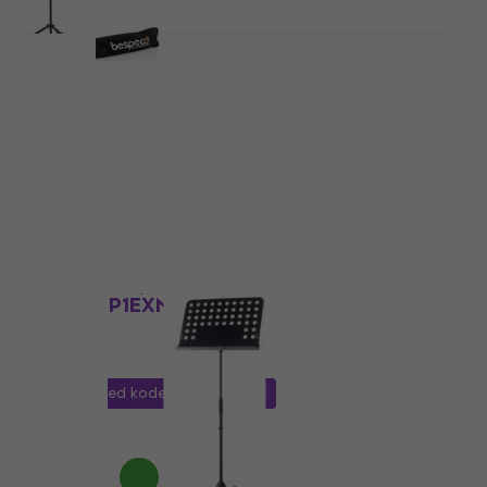
Kvantumsrabatt
Bespeco BP04X
Notestativ
4,8
/5
223 NKr
På lager
Bare uemballert
Bespeco BP1EXN
Notestativ
4,4
/5
189,90 NKr
med kode
MUZMUZ-10
211 NKr
På lager