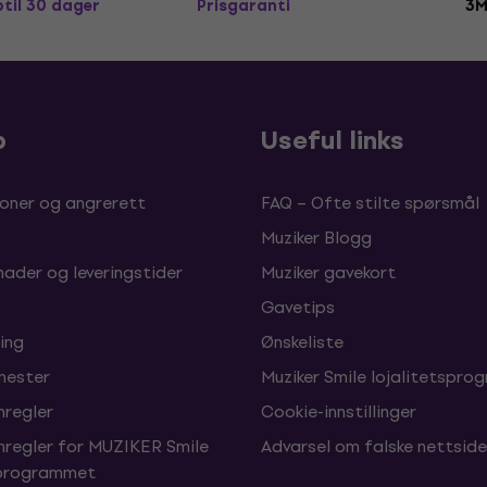
ptil 30 dager
Prisgaranti
3M
p
Useful links
oner og angrerett
FAQ – Ofte stilte spørsmål
Muziker Blogg
nader og leveringstider
Muziker gavekort
Gavetips
ing
Ønskeliste
enester
Muziker Smile lojalitetspro
nregler
Cookie-innstillinger
nregler for MUZIKER Smile
Advarsel om falske nettside
sprogrammet