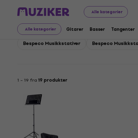
Bespeco
Blåseinstrumenter
Bespeco Tilbehør til blå
Alle kategorier
Bespeco Tilbehør til b
Gitarer
Basser
Tangenter
Alle kategorier
Bespeco Musikkstativer
Bespeco Musikksta
1 – 19 fra
19 produkter