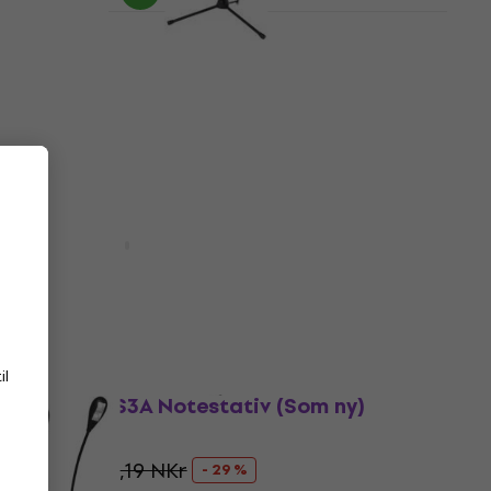
Skadet
Bespeco MS 3 P Notestativ (Bare
uemballert)
Notestativ
347 NKr
488,07 NKr
- 29 %
På lager
Som ny
Bespeco PX1A (Skadet)
Tilbehør
67,90 NKr
265 NKr
- 74 %
På lager
il
Kvantumsrabatt
Bespeco MS3A Notestativ (Som ny)
Notestativ
336 NKr
476,19 NKr
- 29 %