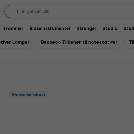
seinstrumenter
låseinstrumenter
Trommer
Blåseinstrumenter
Strenger
Studio
Stu
tiver Lamper
Bespeco Tilbehør til notestativer
Ti
Kvantumsrabatt