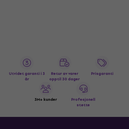
Utvidet garanti i 3
Retur av varer
Prisgaranti
år
opptil 30 dager
3M+ kunder
Profesjonell
støtte