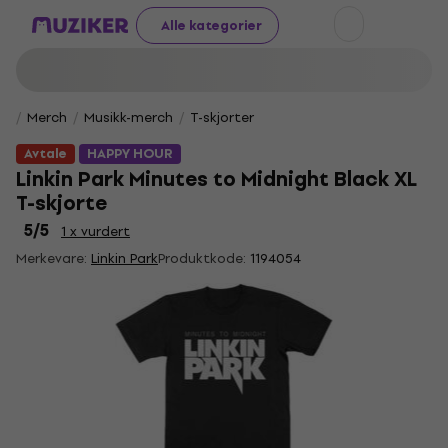
Alle kategorier
Merch
Musikk-merch
T-skjorter
Avtale
HAPPY HOUR
Linkin Park Minutes to Midnight Black XL
T-skjorte
5
/5
1 x vurdert
Merkevare:
Linkin Park
Produktkode:
1194054