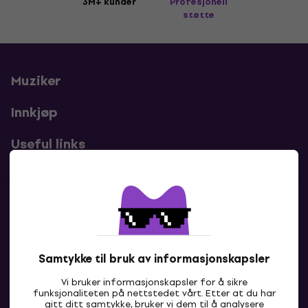
3M+ kunder
Profesjonell
støtte
Muziker
Innkjøp
Useful links
Kontakter
Kontakt oss
Samtykke til bruk av informasjonskapsler
Vi bruker informasjonskapsler for å sikre
funksjonaliteten på nettstedet vårt. Etter at du har
gitt ditt samtykke, bruker vi dem til å analysere