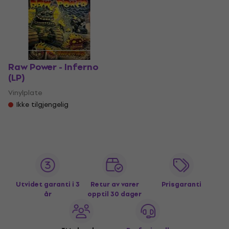
Raw Power - Inferno
(LP)
Vinylplate
Ikke tilgjengelig
Utvidet garanti i 3
Retur av varer
Prisgaranti
år
opptil 30 dager