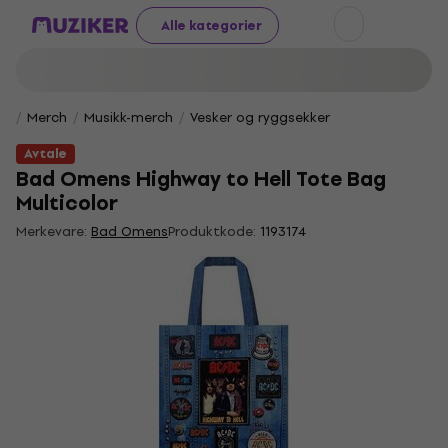
Alle kategorier
Merch
Musikk-merch
Vesker og ryggsekker
Avtale
Bad Omens Highway to Hell Tote Bag
Multicolor
Merkevare:
Bad Omens
Produktkode:
1193174