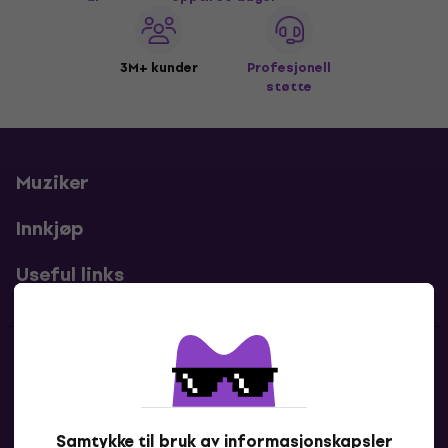
3M+ kunder
Profesjonell
støtte
Muziker
Innkjøp
Useful links
Kontakter
Kontakt oss
Samtykke til bruk av informasjonskapsler