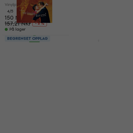
Vinylplate
338 NKr
367 NKr
- 8 %
4
/5
På lager
150 NKr
157,21 NKr
- 5 %
På lager
BEGRENSET OPPLAG
BEGRENSET OPPLAG
Frank Sinatra - Songs
Dire Straits - Brothers
For Swingin' Lovers!
In Arms (Limited
(Limited Edition)
Edition) (LP)
(Crystal Clear
Vinylplate
Coloured) (180 g) (LP)
5
/5
378 NKr
Vinylplate
422 NKr
- 10 %
150 NKr
169 NKr
- 11 %
På lager
På lager