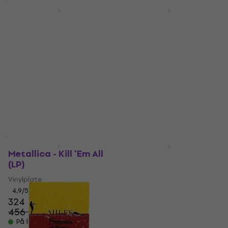
Avtale
Avtale
A$Ap Rocky - Long Live
Hans Zimmer - The
Asap (Limited Edition)
Classics (2 LP)
(Orange Transparent
Vinylplate
Coloured) (2 LP)
4,8
/5
271 NKr
Vinylplate
300 NKr
- 10 %
5
/5
418 NKr
På lager
545 NKr
- 23 %
På lager
Avtale
Avtale
Metallica - Kill 'Em All
Deep Purple - Splat!
(LP)
(Limited Edition)
(Transparent Yellow
Vinylplate
Coloured) (180 g) (2
4,9
/5
LP)
324 NKr
456 NKr
Vinylplate
- 29 %
På lager
463 NKr