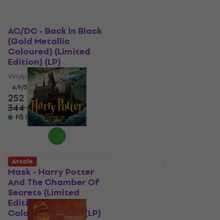
Avtale
Avtale
AC/DC - Back In Black
Björk - Debut (LP)
(Gold Metallic
Vinylplate
Coloured) (Limited
4,7
/5
Edition) (LP)
250 NKr
311 NKr
Vinylplate
- 20 %
På lager
4,9
/5
252 NKr
344 NKr
- 27 %
På lager
Avtale
Avtale
Mask - Harry Potter
Elvis Presley - Elvis 30
And The Chamber Of
#1 Hits (Gold
Secrets (Limited
Coloured) (2 LP)
Edition) (Gold
Vinylplate
Coloured) (180 g) (LP)
5
/5