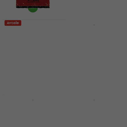
489 NKr
- 5 %
På lager
Avtale
BEGRENSET OPPLAG
Miles Davis - Sketches
The Weeknd - After
Of Spain (Limited
Hours (Limited
Editin) (180 g) (LP)
Edition) (Clear &
Blood Splatter) (2 LP)
Vinylplate
Vinylplate
139 NKr
159 NKr
- 13 %
4,6
/5
På lager
691 NKr
746 NKr
- 7 %
På lager
Avtale
Avtale
Travis Scott - Utopia
Deep Purple - Splat!
(Blue Coloured) (2 LP)
(Limited Edition)
(Gatefold Sleeve)
Vinylplate
(Purple Coloured) (180
5
/5