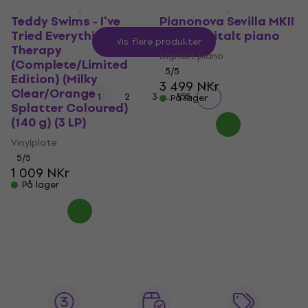
Teddy Swims - I've
Pianonova Sevilla MKII
Tried Everything But
Gray Digitalt piano
Vis flere produkter
Therapy
Digitalt piano
(Complete/Limited
5
/5
Edition) (Milky
3 499 NKr
Clear/Orange
...
1
2
3
155
På lager
Splatter Coloured)
(140 g) (3 LP)
Vinylplate
5
/5
1 009 NKr
På lager