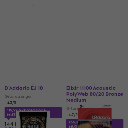
Kvantumsrabatt
Kvantumsrabatt
Martin MTR13 Tony
Rotosound JK 13
Rice Blugrass
Jumbo King
Acoustic Strings
Gitarstrenger
Gitarstrenger
89 NKr
På lager
5
/5
103,54 NKr
med kode
MUZMUZ-5
111 NKr
På lager
Kvantumsrabatt
D'Addario EJ 18
Elixir 11100 Acoustic
PolyWeb 80/20 Bronze
Gitarstrenger
Medium
4,3
/5
Gitarstrenger
115,97 NKr
med kode
MUZMUZ-15
4,7
/5
166,34 NKr
med kode
144 NKr
MUZMUZ-20