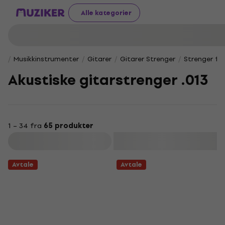
Alle kategorier
Musikkinstrumenter
Gitarer
Gitarer Strenger
Strenger for
Akustiske gitarstrenger .013
1 – 34 fra
65 produkter
Filter
Avtale
Avtale