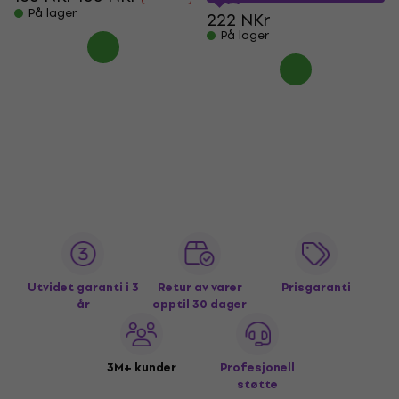
På lager
222 NKr
På lager
Utvidet garanti i 3
Retur av varer
Prisgaranti
år
opptil 30 dager
3M+ kunder
Profesjonell
støtte