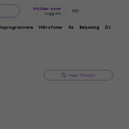
Gavetips
FAQ
Muziker Blogg
Muziker-sone
NO
Logg inn
dioprogramvare
Mikrofoner
PA
Belysning
DJ
Hodet
Mest favoritt