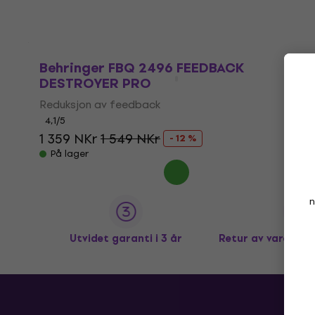
Behringer FBQ 2496 FEEDBACK
DESTROYER PRO
Reduksjon av feedback
4,1
/5
1 359 NKr
1 549 NKr
- 12 %
På lager
n
Utvidet garanti i 3 år
Retur av varer op