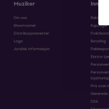
Muziker
Innkjø
Om oss
Reklamasj
Showroomer
Kuponger
Distribusjonssenter
Fraktkost
Logo
Betaling
Juridisk informasjon
Pakkespor
Ekstra tj
Personver
Personver
lojalitet
Pris uten
Generelle
DSA