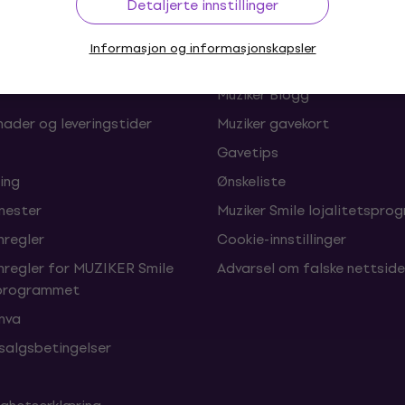
Detaljerte innstillinger
p
Useful links
Informasjon og informasjonskapsler
oner og angrerett
FAQ – Ofte stilte spørsmål
Muziker Blogg
nader og leveringstider
Muziker gavekort
Gavetips
ing
Ønskeliste
enester
Muziker Smile lojalitetspro
nregler
Cookie-innstillinger
nregler for MUZIKER Smile
Advarsel om falske nettside
sprogrammet
 mva
 salgsbetingelser