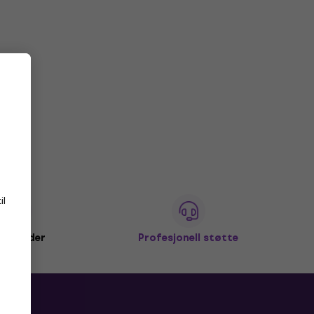
il
+ kunder
Profesjonell støtte