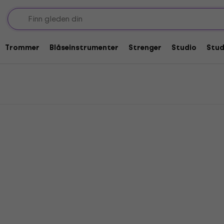
er Feedback-ødeleggere
eleggere
Trommer
Blåseinstrumenter
Strenger
Studio
Stu